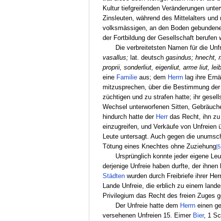
Kultur tiefgreifenden Veränderungen unte
Zinsleuten, während des Mittelalters und
volksmässigen, an den Boden gebundenen K
der Fortbildung der Gesellschaft berufen 
Die verbreitetsten Namen für die Un
vasallus;
lat. deutsch
gasindus; hnecht, 
proprii, sonderliut, eigenliut, arme liut, l
eine
Familie
aus; dem
Herrn
lag ihre Ernä
mitzusprechen, über die Bestimmung der K
züchtigen und zu strafen hatte; ihr gesel
Wechsel unterworfenen Sitten, Gebräuche
hindurch hatte der
Herr
das Recht, ihn zu 
einzugreifen, und Verkäufe von Unfreien
Leute untersagt. Auch gegen die unumsc
Tötung eines Knechtes ohne Zuziehung
[5
Ursprünglich konnte jeder eigene Le
derjenige Unfreie haben durfte, der ihnen
Städten
wurden durch Freibriefe ihrer He
Lande Unfreie, die erblich zu einem land
Privilegium das Recht des freien Zuges g
Der Unfreie hatte dem
Herrn
einen ge
versehenen Unfreien 15. Eimer
Bier
, 1 S