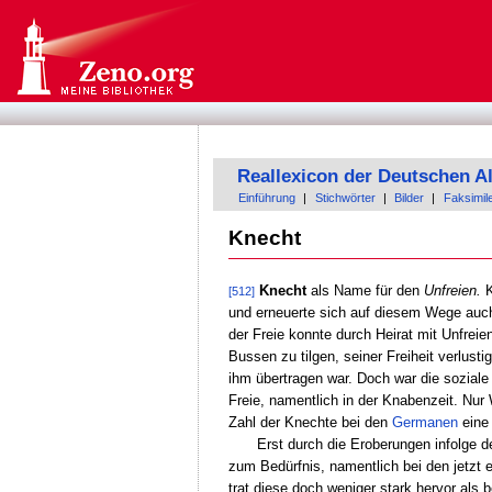
Reallexicon der Deutschen A
Einführung
|
Stichwörter
|
Bilder
|
Faksimil
Knecht
Knecht
als Name für den
Unfreien.
K
[512]
und erneuerte sich auf diesem Wege auch 
der Freie konnte durch Heirat mit Unfreie
Bussen zu tilgen, seiner Freiheit verlus
ihm übertragen war. Doch war die soziale 
Freie, namentlich in der Knabenzeit. Nur
Zahl der Knechte bei den
Germanen
eine 
Erst durch die Eroberungen infolge 
zum Bedürfnis, namentlich bei den jetzt
trat diese doch weniger stark hervor als 