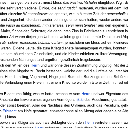
inse mässiger, bis zuletzt meist bloss das
Fastnachtshuhn
übrigblieb. (Vgl. d
ine sehr verschiedene. Einige, die
servi rustici, rusticani
, wurden auf dem Hof
ber einzelne Wirtschaftszweige gesetzt, wie in ältester Zeit der
seneschalk
 und Ziegenhirt, die dann wieder Lehrlinge unter sich hatten; wieder andere 
 die
vassi ad ministerium, ministeriales, servi ministeriales;
aus den eigenen L
Maler, Schneider, Schuster, die dann ihren Zins in Fabrikaten zu entrichten h
Anderer Art waren diejenigen Unfreien, welche gegen bestimmte Dienste und 
sati, coloni, mansoarii, hobarii, curtarii
, je nachdem sie bloss auf ein kleiner
 waren. Eigene Leute, die zum Kriegsdienste herangezogen wurden, konnten 
 einem bäuerlichen Grundstück, und die Kinder erhielten zu ihrer Versorgun
eichenden Nahrungsstand ergriffen, gewöhnlich freigelassen.
rch den Willen des
Herrn
und war ohne dessen Zustimmung ungültig. Mit der Ze
 bloss eine Abgabe zu Recht bestehen, welche der und die Unfreie bei ihrer V
, Hemdschilling, Vogthemd, Nagelgeld, Bumede, Bunzengroschen, Schürzenz
ie Verbindung einer Freien mit einem Knechte wurde in älterer Zeit mit Tod od
en Eigentums fähig; was er hatte, besass er vom
Herrn
und war Eigentum de
 Knechte der Erwerb eines eigenen Vermögens,
des Peculiums, gestattet.
[513]
oder sonst beerben. Aber der Nachlass des Unfreien, auch das Peculium, ge
in
Erbrecht
am Hofe gestattet, entweder ohne allen Abzug oder gegen eine Ab
rt.) hiess.
 sowohl als Kläger als auch als Beklagter durch den
Herrn
vertreten lassen; a