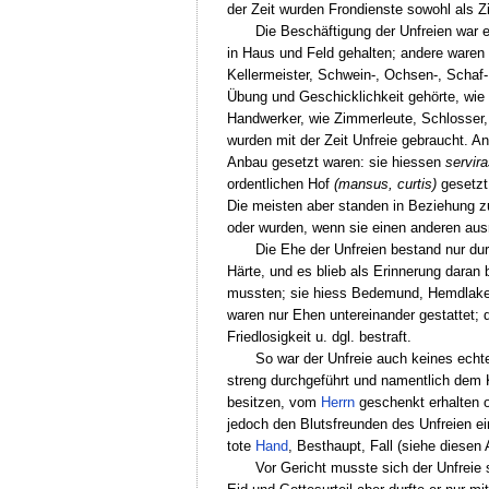
der Zeit wurden Frondienste sowohl als Z
Die Beschäftigung der Unfreien war e
in Haus und Feld gehalten; andere waren ü
Kellermeister, Schwein-, Ochsen-, Schaf-
Übung und Geschicklichkeit gehörte, wie
Handwerker, wie Zimmerleute, Schlosser, 
wurden mit der Zeit Unfreie gebraucht. 
Anbau gesetzt waren: sie hiessen
servira
ordentlichen Hof
(mansus, curtis)
gesetzt
Die meisten aber standen in Beziehung zu
oder wurden, wenn sie einen anderen ausr
Die Ehe der Unfreien bestand nur du
Härte, und es blieb als Erinnerung daran
mussten; sie hiess Bedemund, Hemdlaken
waren nur Ehen untereinander gestattet; d
Friedlosigkeit u. dgl. bestraft.
So war der Unfreie auch keines echt
streng durchgeführt und namentlich dem
besitzen, vom
Herrn
geschenkt erhalten 
jedoch den Blutsfreunden des Unfreien e
tote
Hand
, Besthaupt, Fall (siehe diesen A
Vor Gericht musste sich der Unfreie