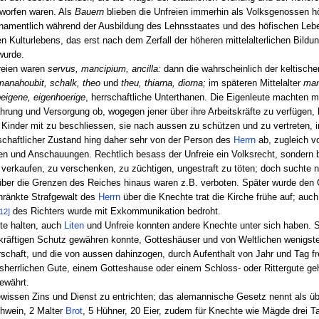
rworfen waren. Als
Bauern
blieben die Unfreien immerhin als Volksgenossen 
 namentlich während der Ausbildung des Lehnsstaates und des höfischen Leben
ulturlebens, das erst nach dem Zerfall der höheren mittelalterlichen Bildun
wurde.
freien waren
servus, mancipium, ancilla:
dann die wahrscheinlich der keltisch
manahoubit, schalk, theo
und
theu, thiarna, diorna;
im späteren Mittelalter
man
eibeigene, eigenhoerige
, herrschaftliche Unterthanen. Die Eigenleute machten 
hrung und Versorgung ob, wogegen jener über ihre Arbeitskräfte zu verfügen, 
inder mit zu beschliessen, sie nach aussen zu schützen und zu vertreten, i
lschaftlicher Zustand hing daher sehr von der Person des
Herrn
ab, zugleich v
n und Anschauungen. Rechtlich besass der Unfreie ein Volksrecht, sondern bl
verkaufen, zu verschenken, zu züchtigen, ungestraft zu töten; doch suchte n
 über die Grenzen des Reiches hinaus waren z.B. verboten. Später wurde den 
hränkte Strafgewalt des
Herrn
über die Knechte trat die Kirche frühe auf; auc
des Richters wurde mit Exkommunikation bedroht.
12]
ute halten, auch
Liten
und Unfreie konnten andere Knechte unter sich haben. S
 kräftigen Schutz gewähren konnte, Gotteshäuser und von Weltlichen wenigsten
rrschaft, und die von aussen dahinzogen, durch Aufenthalt von Jahr und Tag f
esherrlichen Gute, einem Gotteshause oder einem Schloss- oder Rittergute ge
ewährt.
wissen Zins und Dienst zu entrichten; das alemannische Gesetz nennt als übl
chwein, 2 Malter
Brot
, 5 Hühner, 20 Eier, zudem für Knechte wie Mägde drei T