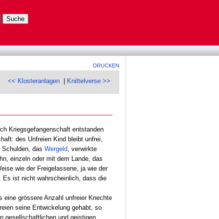
DRUCKEN
<< Klosteranlagen
|
Knittelverse >>
urch Kriegsgefangenschaft entstanden
ft: des Unfreien Kind bleibt unfrei,
re Schulden, das
Wergeld
, verwirkte
ihn, einzeln oder mit dem Lande, das
eise wie der Freigelassene, ja wie der
. Es ist nicht wahrscheinlich, dass die
s eine grössere Anzahl unfreier Knechte
reien seine Entwickelung gehabt, so
n gesellschaftlichen und geistigen