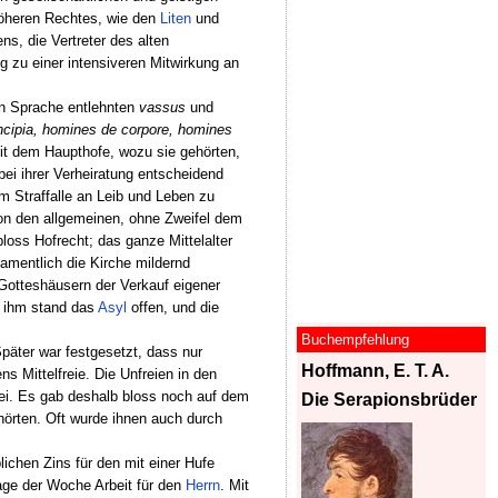
höheren Rechtes, wie den
Liten
und
s, die Vertreter des alten
g zu einer intensiveren Mitwirkung an
en Sprache entlehnten
vassus
und
cipia, homines de corpore, homines
mit dem Haupthofe, wozu sie gehörten,
bei ihrer Verheiratung entscheidend
m Straffalle an Leib und Leben zu
on den allgemeinen, ohne Zweifel dem
oss Hofrecht; das ganze Mittelalter
amentlich die Kirche mildernd
Gotteshäusern der Verkauf eigener
h ihm stand das
Asyl
offen, und die
Buchempfehlung
päter war festgesetzt, dass nur
Hoffmann, E. T. A.
s Mittelfreie. Die Unfreien in den
rei. Es gab deshalb bloss noch auf dem
Die Serapionsbrüder
hörten. Oft wurde ihnen auch durch
ichen Zins für den mit einer Hufe
age der Woche Arbeit für den
Herrn
. Mit