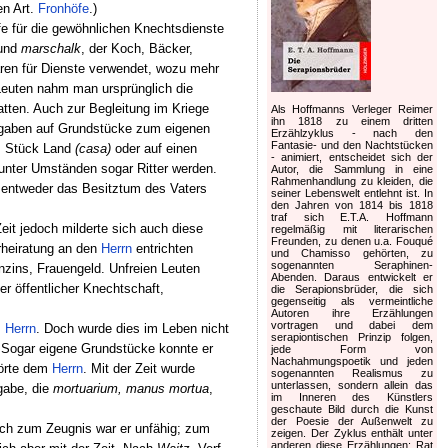
en Art.
Fronhöfe
.)
e für die gewöhnlichen Knechtsdienste
und
marschalk
, der Koch, Bäcker,
waren für Dienste verwendet, wozu mehr
euten nahm man ursprünglich die
atten. Auch zur Begleitung im Kriege
Als Hoffmanns Verleger Reimer
ihn 1818 zu einem dritten
Abgaben auf Grundstücke zum eigenen
Erzählzyklus - nach den
Fantasie- und den Nachtstücken
es Stück Land
(casa)
oder auf einen
- animiert, entscheidet sich der
unter Umständen sogar Ritter werden.
Autor, die Sammlung in eine
Rahmenhandlung zu kleiden, die
g entweder das Besitztum des Vaters
seiner Lebenswelt entlehnt ist. In
den Jahren von 1814 bis 1818
traf sich E.T.A. Hoffmann
it jedoch milderte sich auch diese
regelmäßig mit literarischen
Freunden, zu denen u.a. Fouqué
erheiratung an den
Herrn
entrichten
und Chamisso gehörten, zu
sogenannten Seraphinen-
ins, Frauengeld. Unfreien Leuten
Abenden. Daraus entwickelt er
er öffentlicher Knechtschaft,
die Serapionsbrüder, die sich
gegenseitig als vermeintliche
Autoren ihre Erzählungen
vortragen und dabei dem
s
Herrn
. Doch wurde dies im Leben nicht
serapiontischen Prinzip folgen,
 Sogar eigene Grundstücke konnte er
jede Form von
Nachahmungspoetik und jeden
hörte dem
Herrn
. Mit der Zeit wurde
sogenannten Realismus zu
unterlassen, sondern allein das
gabe, die
mortuarium, manus mortua
,
im Inneren des Künstlers
geschaute Bild durch die Kunst
der Poesie der Außenwelt zu
uch zum Zeugnis war er unfähig; zum
zeigen. Der Zyklus enthält unter
anderen diese Erzählungen: Rat