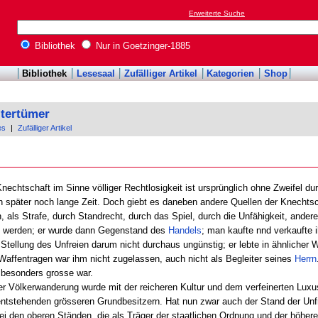
Erweiterte Suche
Bibliothek
Nur in Goetzinger-1885
Bibliothek
Lesesaal
Zufälliger Artikel
Kategorien
Shop
ltertümer
es
|
Zufälliger Artikel
nechtschaft im Sinne völliger Rechtlosigkeit ist ursprünglich ohne Zweifel d
später noch lange Zeit. Doch giebt es daneben andere Quellen der Knechtscha
n, als Strafe, durch Standrecht, durch das Spiel, durch die Unfähigkeit, ande
tig werden; er wurde dann Gegenstand des
Handels
; man kaufte nnd verkaufte 
Stellung des Unfreien darum nicht durchaus ungünstig; er lebte in ähnlicher W
 Waffentragen war ihm nicht zugelassen, auch nicht als Begleiter seines
Herrn
besonders grosse war.
der Völkerwanderung wurde mit der reicheren Kultur und dem verfeinerten Luxu
 entstehenden grösseren Grundbesitzern. Hat nun zwar auch der Stand der Unf
bei den oberen Ständen, die als Träger der staatlichen Ordnung und der höhere