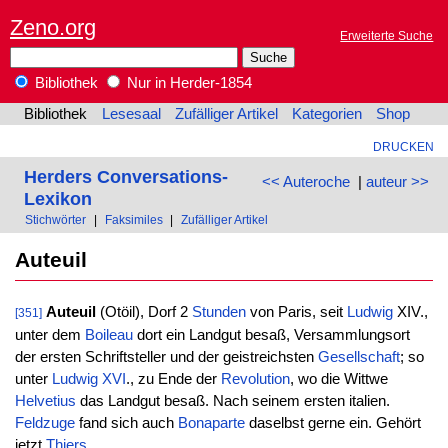
Zeno.org
Erweiterte Suche
Bibliothek
Nur in Herder-1854
Bibliothek
Lesesaal
Zufälliger Artikel
Kategorien
Shop
DRUCKEN
Herders Conversations-
<< Auteroche
|
auteur >>
Lexikon
Stichwörter
|
Faksimiles
|
Zufälliger Artikel
Auteuil
Auteuil
(Otöil), Dorf 2
Stunden
von Paris, seit
Ludwig
XIV.,
[351]
unter dem
Boileau
dort ein Landgut besaß, Versammlungsort
der ersten Schriftsteller und der geistreichsten
Gesellschaft
; so
unter
Ludwig XVI
., zu Ende der
Revolution
, wo die Wittwe
Helvetius
das Landgut besaß. Nach seinem ersten italien.
Feldzuge
fand sich auch
Bonaparte
daselbst gerne ein. Gehört
jetzt
Thiers
.