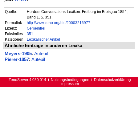
Quelle:
Herders Conversations-Lexikon. Freiburg im Breisgau 1854,
Band 1, S. 351.
Permalink:
http://www.zeno.org/nid/20003216977
Lizenz:
Gemeinfrei
Faksimiles:
351
Kategorien:
Lexikalischer Artikel
Ähnliche Einträge in anderen Lexika
Meyers-1905
:
Auteuil
Pierer-1857
:
Auteuil
ZenoServer 4.030.014
Nutzungsbedingungen
Datenschutzerklärung
Impressum