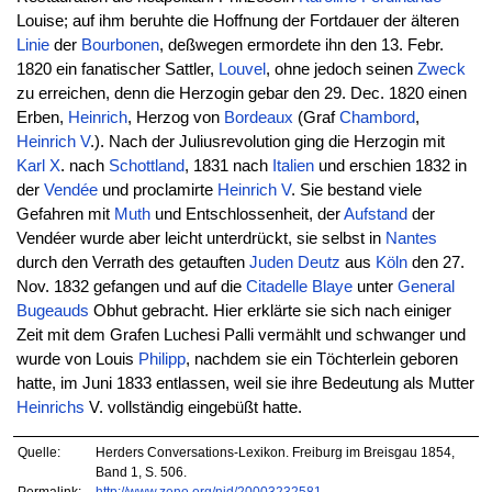
Louise; auf ihm beruhte die Hoffnung der Fortdauer der älteren
Linie
der
Bourbonen
, deßwegen ermordete ihn den 13. Febr.
1820 ein fanatischer Sattler,
Louvel
, ohne jedoch seinen
Zweck
zu erreichen, denn die Herzogin gebar den 29. Dec. 1820 einen
Erben,
Heinrich
, Herzog von
Bordeaux
(Graf
Chambord
,
Heinrich V
.). Nach der Juliusrevolution ging die Herzogin mit
Karl X
. nach
Schottland
, 1831 nach
Italien
und erschien 1832 in
der
Vendée
und proclamirte
Heinrich V
. Sie bestand viele
Gefahren mit
Muth
und Entschlossenheit, der
Aufstand
der
Vendéer wurde aber leicht unterdrückt, sie selbst in
Nantes
durch den Verrath des getauften
Juden
Deutz
aus
Köln
den 27.
Nov. 1832 gefangen und auf die
Citadelle
Blaye
unter
General
Bugeauds
Obhut gebracht. Hier erklärte sie sich nach einiger
Zeit mit dem Grafen Luchesi Palli vermählt und schwanger und
wurde von Louis
Philipp
, nachdem sie ein Töchterlein geboren
hatte, im Juni 1833 entlassen, weil sie ihre Bedeutung als Mutter
Heinrichs
V. vollständig eingebüßt hatte.
Quelle:
Herders Conversations-Lexikon. Freiburg im Breisgau 1854,
Band 1, S. 506.
Permalink:
http://www.zeno.org/nid/20003232581