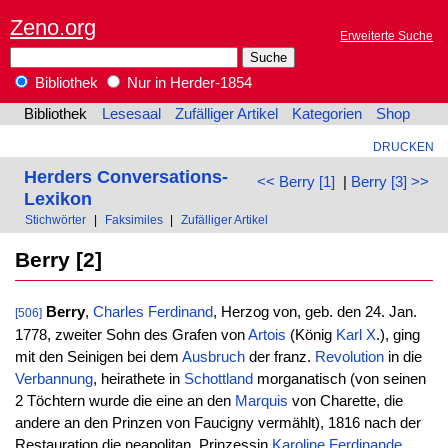
Zeno.org
Erweiterte Suche
Bibliothek
Nur in Herder-1854
Bibliothek
Lesesaal
Zufälliger Artikel
Kategorien
Shop
DRUCKEN
Herders Conversations-
<< Berry [1]
|
Berry [3] >>
Lexikon
Stichwörter
|
Faksimiles
|
Zufälliger Artikel
Berry [2]
Berry
,
Charles
Ferdinand
, Herzog von, geb. den 24. Jan.
[506]
1778, zweiter Sohn des Grafen von
Artois
(König
Karl X
.), ging
mit den Seinigen bei dem
Ausbruch
der franz.
Revolution
in die
Verbannung
, heirathete in
Schottland
morganatisch (von seinen
2 Töchtern wurde die eine an den
Marquis
von Charette, die
andere an den Prinzen von Faucigny vermählt), 1816 nach der
Restauration die neapolitan. Prinzessin
Karoline
Ferdinande