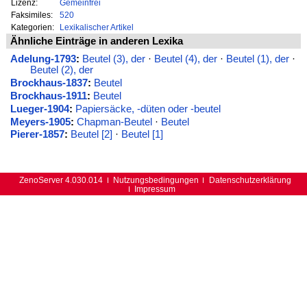
Lizenz:
Gemeinfrei
Faksimiles:
520
Kategorien:
Lexikalischer Artikel
Ähnliche Einträge in anderen Lexika
Adelung-1793
:
Beutel (3), der
·
Beutel (4), der
·
Beutel (1), der
·
Beutel (2), der
Brockhaus-1837
:
Beutel
Brockhaus-1911
:
Beutel
Lueger-1904
:
Papiersäcke, -düten oder -beutel
Meyers-1905
:
Chapman-Beutel
·
Beutel
Pierer-1857
:
Beutel [2]
·
Beutel [1]
ZenoServer 4.030.014
Nutzungsbedingungen
Datenschutzerklärung
Impressum