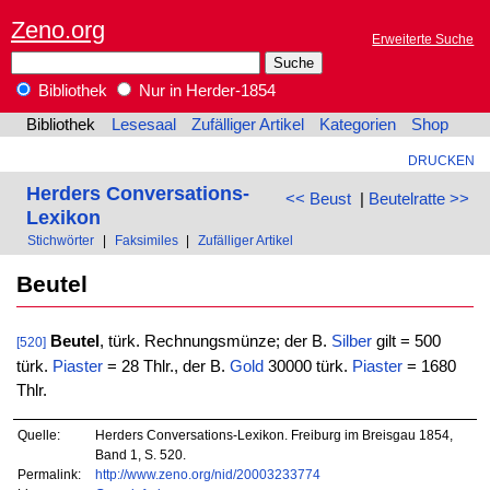
Zeno.org
Erweiterte Suche
Bibliothek
Nur in Herder-1854
Bibliothek
Lesesaal
Zufälliger Artikel
Kategorien
Shop
DRUCKEN
Herders Conversations-
<< Beust
|
Beutelratte >>
Lexikon
Stichwörter
|
Faksimiles
|
Zufälliger Artikel
Beutel
Beutel
, türk. Rechnungsmünze; der B.
Silber
gilt = 500
[520]
türk.
Piaster
= 28 Thlr., der B.
Gold
30000 türk.
Piaster
= 1680
Thlr.
Quelle:
Herders Conversations-Lexikon. Freiburg im Breisgau 1854,
Band 1, S. 520.
Permalink:
http://www.zeno.org/nid/20003233774