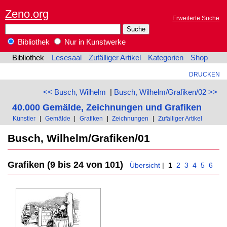
Zeno.org
Erweiterte Suche
Bibliothek
Nur in Kunstwerke
Bibliothek
Lesesaal
Zufälliger Artikel
Kategorien
Shop
DRUCKEN
<< Busch, Wilhelm
|
Busch, Wilhelm/Grafiken/02 >>
40.000 Gemälde, Zeichnungen und Grafiken
Künstler
|
Gemälde
|
Grafiken
|
Zeichnungen
|
Zufälliger Artikel
Busch, Wilhelm/Grafiken/01
Grafiken (9 bis 24 von 101)
Übersicht
|
1
2
3
4
5
6