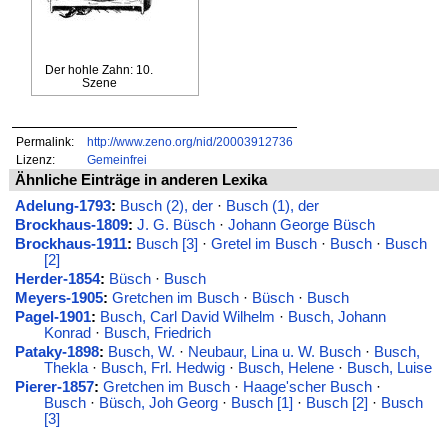
Der hohle Zahn: 10.
Szene
Permalink:
http://www.zeno.org/nid/20003912736
Lizenz:
Gemeinfrei
Ähnliche Einträge in anderen Lexika
Adelung-1793
:
Busch (2), der
·
Busch (1), der
Brockhaus-1809
:
J. G. Büsch
·
Johann George Büsch
Brockhaus-1911
:
Busch [3]
·
Gretel im Busch
·
Busch
·
Busch
[2]
Herder-1854
:
Büsch
·
Busch
Meyers-1905
:
Gretchen im Busch
·
Büsch
·
Busch
Pagel-1901
:
Busch, Carl David Wilhelm
·
Busch, Johann
Konrad
·
Busch, Friedrich
Pataky-1898
:
Busch, W.
·
Neubaur, Lina u. W. Busch
·
Busch,
Thekla
·
Busch, Frl. Hedwig
·
Busch, Helene
·
Busch, Luise
Pierer-1857
:
Gretchen im Busch
·
Haage'scher Busch
·
Busch
·
Büsch, Joh Georg
·
Busch [1]
·
Busch [2]
·
Busch
[3]