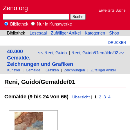
Zeno.org
Erweiterte Suche
Bibliothek
Nur in Kunstwerke
Bibliothek
Lesesaal
Zufälliger Artikel
Kategorien
Shop
DRUCKEN
40.000
<< Reni, Guido
|
Reni, Guido/Gemälde/02 >>
Gemälde,
Zeichnungen und Grafiken
Künstler
|
Gemälde
|
Grafiken
|
Zeichnungen
|
Zufälliger Artikel
Reni, Guido/Gemälde/01
Gemälde (9 bis 24 von 66)
Übersicht
|
1
2
3
4