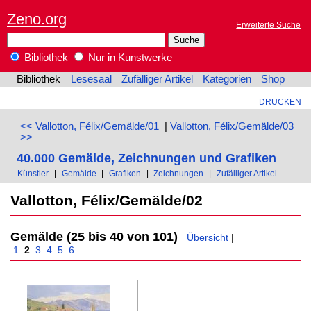
Zeno.org
Erweiterte Suche
Bibliothek
Nur in Kunstwerke
Bibliothek
Lesesaal
Zufälliger Artikel
Kategorien
Shop
DRUCKEN
<< Vallotton, Félix/Gemälde/01
|
Vallotton, Félix/Gemälde/03
>>
40.000 Gemälde, Zeichnungen und Grafiken
Künstler
|
Gemälde
|
Grafiken
|
Zeichnungen
|
Zufälliger Artikel
Vallotton, Félix/Gemälde/02
Gemälde (25 bis 40 von 101)
Übersicht
|
1
2
3
4
5
6