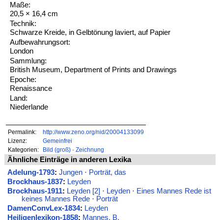
Maße:
20,5 × 16,4 cm
Technik:
Schwarze Kreide, in Gelbtönung laviert, auf Papier
Aufbewahrungsort:
London
Sammlung:
British Museum, Department of Prints and Drawings
Epoche:
Renaissance
Land:
Niederlande
Permalink:
http://www.zeno.org/nid/20004133099
Lizenz:
Gemeinfrei
Kategorien:
Bild (groß)
·
Zeichnung
Ähnliche Einträge in anderen Lexika
Adelung-1793
:
Jungen
·
Porträt, das
Brockhaus-1837
:
Leyden
Brockhaus-1911
:
Leyden [2]
·
Leyden
·
Eines Mannes Rede ist
keines Mannes Rede
·
Porträt
DamenConvLex-1834
:
Leyden
Heiligenlexikon-1858
:
Mannes, B.