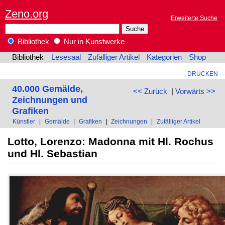
Zeno.org
Erweiterte Suche
Bibliothek
Nur in Kunstwerke
Bibliothek
Lesesaal
Zufälliger Artikel
Kategorien
Shop
DRUCKEN
40.000 Gemälde,
<< Zurück
|
Vorwärts >>
Zeichnungen und
Grafiken
Künstler
|
Gemälde
|
Grafiken
|
Zeichnungen
|
Zufälliger Artikel
Lotto, Lorenzo: Madonna mit Hl. Rochus
und Hl. Sebastian