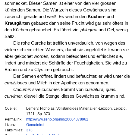
schmecket. Dieser Samen ist einer von den vier grossen
kühlenden Samen. Die Wurtzeln dieses Gewächses sind
zaserich, gerade und weiß. Es wird in den
Küchen-
und
Krautgärten
gebauet; dann seine Frucht wird gar sehr öfters in
den Küchen gebrauchet. Es führet viel
phlegma
und Oel, wenig
Saltz.
Die rohe Gurcke ist trefflich unverdaulich, von wegen des
vielen schleimichten Wassers, damit sie angefüllet ist: wann sie
aber gekochet worden, sodann befeuchtet und erfrischet sie,
lindert und mindert die Schärffe der Feuchtigkeiten. Sie wird zu
Brühen und zu Clystiren gebraucht.
Der Samen eröffnet, lindert und befeuchtet: er wird unter die
emulsiones
und Milch in den Apothecken genommen.
Cucumis sive cucumer,
kommt von
curvatura, quasi
curvimer,
dieweil die Stengel dieses Gewächses krumm sind.
Quelle:
Lemery, Nicholas: Vollständiges Materialien-Lexicon. Leipzig,
1721., Sp. 373.
Permalink:
http://www.zeno.org/nid/20004378962
Lizenz:
Gemeinfrei
Faksimiles:
373