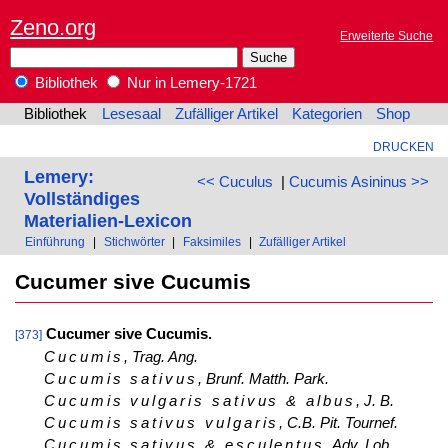
Zeno.org
Erweiterte Suche
Bibliothek
Nur in Lemery-1721
Bibliothek
Lesesaal
Zufälliger Artikel
Kategorien
Shop
DRUCKEN
Lemery:
<< Cuculus
|
Cucumis Asininus >>
Vollständiges
Materialien-Lexicon
Einführung
|
Stichwörter
|
Faksimiles
|
Zufälliger Artikel
Cucumer sive Cucumis
Cucumer sive Cucumis.
[373]
Cucumis
, Trag. Ang.
Cucumis sativus
, Brunf. Matth. Park.
Cucumis vulgaris sativus & albus
, J. B.
Cucumis sativus vulgaris
, C.B. Pit. Tournef.
Cucumis sativus & esculentus
, Adv. Lob.