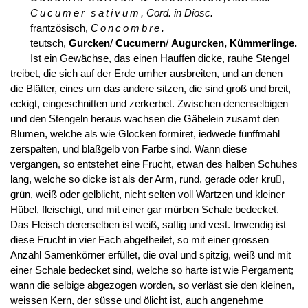
Cucumer sativum
, Cord. in Diosc.
frantzösisch,
Concombre.
teutsch,
Gurcken
/
Cucumern
/
Augurcken, Kümmerlinge.
Ist ein Gewächse, das einen Hauffen dicke, rauhe Stengel
treibet, die sich auf der Erde umher ausbreiten, und an denen
die Blätter, eines um das andere sitzen, die sind groß und breit,
eckigt, eingeschnitten und zerkerbet. Zwischen denenselbigen
und den Stengeln heraus wachsen die Gäbelein zusamt den
Blumen, welche als wie Glocken formiret, iedwede fünffmahl
zerspalten, und blaßgelb von Farbe sind. Wann diese
vergangen, so entstehet eine Frucht, etwan des halben Schuhes
lang, welche so dicke ist als der Arm, rund, gerade oder kru,
grün, weiß oder gelblicht, nicht selten voll Wartzen und kleiner
Hübel, fleischigt, und mit einer gar mürben Schale bedecket.
Das Fleisch dererselben ist weiß, saftig und vest. Inwendig ist
diese Frucht in vier Fach abgetheilet, so mit einer grossen
Anzahl Samenkörner erfüllet, die oval und spitzig, weiß und mit
einer Schale bedecket sind, welche so harte ist wie Pergament;
wann die selbige abgezogen worden, so verläst sie den kleinen,
weissen Kern, der süsse und ölicht ist, auch angenehme