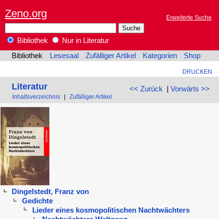
Zeno.org
Erweiterte Suche
Bibliothek
Nur in Literatur
Bibliothek
Lesesaal
Zufälliger Artikel
Kategorien
Shop
DRUCKEN
Literatur
<< Zurück
|
Vorwärts >>
Inhaltsverzeichnis
|
Zufälliger Artikel
Dingelstedt, Franz von
Gedichte
Lieder eines kosmopolitischen Nachtwächters