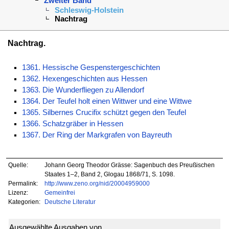
Zweiter Band
Schleswig-Holstein
Nachtrag
Nachtrag.
1361. Hessische Gespenstergeschichten
1362. Hexengeschichten aus Hessen
1363. Die Wunderfliegen zu Allendorf
1364. Der Teufel holt einen Wittwer und eine Wittwe
1365. Silbernes Crucifix schützt gegen den Teufel
1366. Schatzgräber in Hessen
1367. Der Ring der Markgrafen von Bayreuth
Quelle:
Johann Georg Theodor Grässe: Sagenbuch des Preußischen
Staates 1–2, Band 2, Glogau 1868/71, S. 1098.
Permalink:
http://www.zeno.org/nid/20004959000
Lizenz:
Gemeinfrei
Kategorien:
Deutsche Literatur
Ausgewählte Ausgaben von