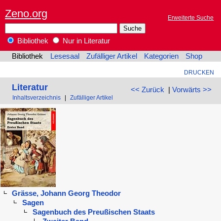
Zeno.org
Erweiterte Suche
Bibliothek
Nur in Literatur
Bibliothek
Lesesaal
Zufälliger Artikel
Kategorien
Shop
DRUCKEN
Literatur
<< Zurück
|
Vorwärts >>
Inhaltsverzeichnis
|
Zufälliger Artikel
Grässe, Johann Georg Theodor
Sagen
Sagenbuch des Preußischen Staats