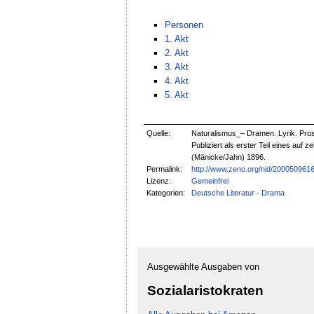
Personen
1. Akt
2. Akt
3. Akt
4. Akt
5. Akt
Quelle:
Naturalismus_– Dramen. Lyrik. Pros
Publiziert als erster Teil eines au
(Mänicke/Jahn) 1896.
Permalink:
http://www.zeno.org/nid/200050961
Lizenz:
Gemeinfrei
Kategorien:
Deutsche Literatur
·
Drama
Ausgewählte Ausgaben von
Sozialaristokraten