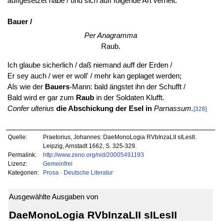
auffgesetzet habe / und sich auff folgende Art verhelt:
Bauer /
Per Anagramma
Raub.
Ich glaube sicherlich / daß niemand auff der Erden /
Er sey auch / wer er woll' / mehr kan geplaget werden;
Als wie der
Bauers
-Mann: bald ängstet ihn der Schufft /
Bald wird er gar zum
Raub
in der Soldaten Klufft.
Confer ulterius
die Abschickung der Esel in
Parnassum.
[328]
Quelle:
Praetorius, Johannes: DaeMonoLogia RVbInzaLII sILesII.
Leipzig, Arnstadt 1662, S. 325-329.
Permalink:
http://www.zeno.org/nid/20005491193
Lizenz:
Gemeinfrei
Kategorien:
Prosa
·
Deutsche Literatur
Ausgewählte Ausgaben von
DaeMonoLogia RVbInzaLII sILesII