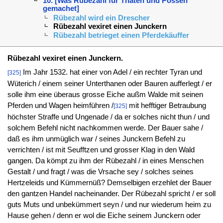
10. [Was Rübezahl für Thaten und Possen
gemachet]
Rübezahl wird ein Drescher
Rübezahl vexiret einen Junckern
Rübezahl betrieget einen Pferdekäuffer
Rübezahl vexiret einen Junckern.
Im Jahr 1532. hat einer von Adel / ein rechter Tyran und
[325]
Wüterich / einem seiner Unterthanen oder Bauren aufferlegt / er
solle ihm eine überaus grosse Eiche außm Walde mit seinen
Pferden und Wagen heimführen /
mit hefftiger Betraubung
[325]
höchster Straffe und Ungenade / da er solches nicht thun / und
solchem Befehl nicht nachkommen werde. Der Bauer sahe /
daß es ihm unmüglich war / seines Junckern Befehl zu
verrichten / ist mit Seufftzen und grosser Klag in den Wald
gangen. Da kömpt zu ihm der Rübezahl / in eines Menschen
Gestalt / und fragt / was die Vrsache sey / solches seines
Hertzeleids und Kümmernüß? Demselbigen erzehlet der Bauer
den gantzen Handel nacheinander. Der Rübezahl spricht / er soll
guts Muts und unbekümmert seyn / und nur wiederum heim zu
Hause gehen / denn er wol die Eiche seinem Junckern oder