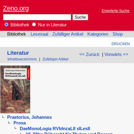
Zeno.org
Erweiterte Suche
Bibliothek
Nur in Literatur
Bibliothek
Lesesaal
Zufälliger Artikel
Kategorien
Shop
DRUCKEN
Literatur
<< Zurück
|
Vorwärts >>
Inhaltsverzeichnis
|
Zufälliger Artikel
Praetorius, Johannes
Prosa
DaeMonoLogia RVbInzaLII sILesII