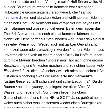
Lehnherrn balde und ohne Verzug in seinē Hoff führen wolte. Als
nun der Bauer kaum recht heim kommen war / nimpt der
Rübezahl die grosse ungeheure schwere Eiche / sampt
ihren
dicken und starcken Esten und wirfft sie dem Edelman
[326]
für seinen Hoff / und vermacht unn versperret ihm beydes mit
dem Stamme und grossen ungeheuren Esten dermassen das
Thor / daß er weder aus noch ein hat kommen können und
dieweil die Eiche härter als Stahl worden war / also / daß sie auff
keinerley Weise noch Wege / auch mit galitzer Gewalt nicht
könte zerhauen oder zerschlagen werden / hat der Edelman aus
unvermeidlicher Noth an einem andern Orte / im Hoffe müssen
durch die Mauren brechen / und ein neu Thor nicht ohne grosse
Beschwerung und Vnkosten machen und zu richten lassen
vide
Fincelium l.
2. zu diesen Juncker / wie ich mich bedüncken laße
/ ist auch hingehörig / was die
erneuerte und vermehrte
lustige Gesellschafft
schwatzet und schertzet
p.m.
24.
Da
die
Bauren / aus der Lytaney
singen: Vor allem Vbel; Vor
[327]
Wasser und Feuersnoth. Vor unsers lieben Junckers
Gesundheit; behüt uns lieber HErre GOTT. Ja es gehöret noch
weiter auch hieher was ich sonsten wieder einen Bauerplacker