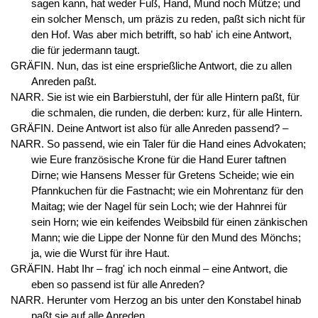
sagen kann, hat weder Fuß, Hand, Mund noch Mütze; und
ein solcher Mensch, um präzis zu reden, paßt sich nicht für
den Hof. Was aber mich betrifft, so hab' ich eine Antwort,
die für jedermann taugt.
GRÄFIN. Nun, das ist eine ersprießliche Antwort, die zu allen
Anreden paßt.
NARR. Sie ist wie ein Barbierstuhl, der für alle Hintern paßt, für
die schmalen, die runden, die derben: kurz, für alle Hintern.
GRÄFIN. Deine Antwort ist also für alle Anreden passend? –
NARR. So passend, wie ein Taler für die Hand eines Advokaten;
wie Eure französische Krone für die Hand Eurer taftnen
Dirne; wie Hansens Messer für Gretens Scheide; wie ein
Pfannkuchen für die Fastnacht; wie ein Mohrentanz für den
Maitag; wie der Nagel für sein Loch; wie der Hahnrei für
sein Horn; wie ein keifendes Weibsbild für einen zänkischen
Mann; wie die Lippe der Nonne für den Mund des Mönchs;
ja, wie die Wurst für ihre Haut.
GRÄFIN. Habt Ihr – frag' ich noch einmal – eine Antwort, die
eben so passend ist für alle Anreden?
NARR. Herunter vom Herzog an bis unter den Konstabel hinab
paßt sie auf alle Anreden.