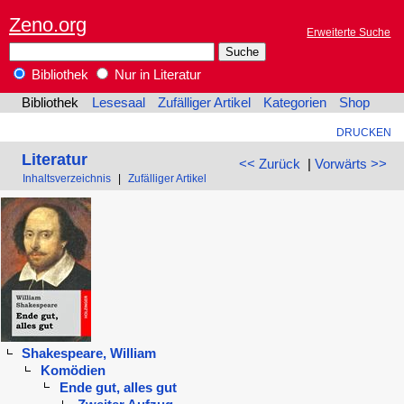
Zeno.org
Erweiterte Suche
Bibliothek
Nur in Literatur
Bibliothek
Lesesaal
Zufälliger Artikel
Kategorien
Shop
DRUCKEN
Literatur
<< Zurück
|
Vorwärts >>
Inhaltsverzeichnis
|
Zufälliger Artikel
Shakespeare, William
Komödien
Ende gut, alles gut