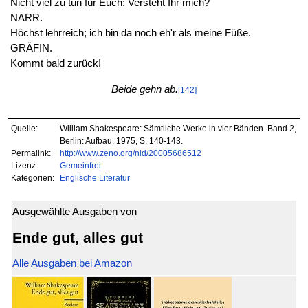
Nicht viel zu tun für Euch: Versteht Ihr mich?
NARR.
Höchst lehrreich; ich bin da noch eh'r als meine Füße.
GRÄFIN.
Kommt bald zurück!
Beide gehn ab.
[142]
Quelle:
William Shakespeare: Sämtliche Werke in vier Bänden. Band 2,
Berlin: Aufbau, 1975, S. 140-143.
Permalink:
http://www.zeno.org/nid/20005686512
Lizenz:
Gemeinfrei
Kategorien:
Englische Literatur
Ausgewählte Ausgaben von
Ende gut, alles gut
Alle Ausgaben bei Amazon