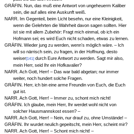
GRÄFIN. Nun, das muß eine Antwort von ungeheuerm Kaliber
sein, die auf alles eine Auskunft weiß.
NARR. Im Gegenteil, beim Licht besehn, nur eine Kleinigkeit,
wenn die Gelehrten die Wahrheit davon sagen sollten. Hier
ist sie mit allem Zubehör: Fragt mich einmal, ob ich ein
Hofmann sei; es wird Euch nicht schaden, etwas zu lernen.
GRÄFIN. Wieder jung zu werden, wenn's möglich wäre. – Ich
will so närrisch sein, zu fragen, in der Hoffnung, desto
weiser
durch Eure Antwort zu werden. Sagt mir also,
[141]
mein Herr, seid Ihr ein Hofkavalier?
NARR. Ach Gott, Herr! – Das war bald abgetan; nur immer
weiter, noch hundert solche Fragen.
GRÄFIN. Herr, ich bin eine arme Freundin von Euch, die Euch
gut ist.
NARR. Ach Gott, Herr! – Immer zu, schont mich nicht!
GRÄFIN. Ich glaube, mein Herr, Ihr werdet wohl nicht von
solcher Hausmannskost essen? –
NARR. Ach Gott, Herr! – Nein, nur drauf zu, ohne Umstände! –
GRÄFIN. Ihr wurdet neulich gepeitscht, mein Herr, scheint mir?
NARR. Ach Gott, Herr! – Schont mich nicht! –