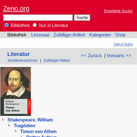
Zeno.org
Erweiterte Suche
Bibliothek
Nur in Literatur
Bibliothek
Lesesaal
Zufälliger Artikel
Kategorien
Shop
DRUCKEN
Literatur
<< Zurück
|
Vorwärts >>
Inhaltsverzeichnis
|
Zufälliger Artikel
Shakespeare, William
Tragödien
Timon von Athen