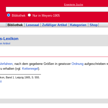
Erweiterte Suche
Bibliothek
Nur in Meyers-1905
Bibliothek
Lesesaal
Zufälliger Artikel
Kategorien
Shop
s-Lexikon
er Artikel
Verfahren
, nach dem gegebene Größen in gewisser
Ordnung
aufgeschrieben w
u erhalten (vgl.
Kettenregel
).
on, Band 1. Leipzig 1905, S. 555.
60