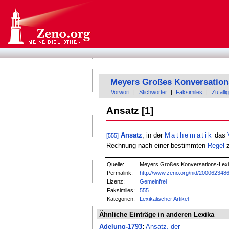
Meyers Großes Konversation
Vorwort
|
Stichwörter
|
Faksimiles
|
Zufällig
Ansatz [1]
Ansatz
, in der
Mathematik
das
[555]
Rechnung nach einer bestimmten
Regel
z
Quelle:
Meyers Großes Konversations-Lexik
Permalink:
http://www.zeno.org/nid/200062348
Lizenz:
Gemeinfrei
Faksimiles:
555
Kategorien:
Lexikalischer Artikel
Ähnliche Einträge in anderen Lexika
Adelung-1793
:
Ansatz, der