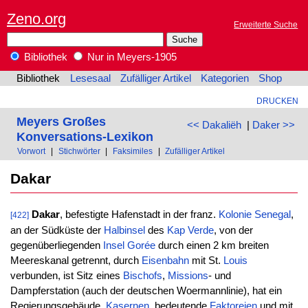
Zeno.org
Erweiterte Suche
Bibliothek
Nur in Meyers-1905
Bibliothek
Lesesaal
Zufälliger Artikel
Kategorien
Shop
DRUCKEN
Meyers Großes
<< Dakaliëh
|
Daker >>
Konversations-Lexikon
Vorwort
|
Stichwörter
|
Faksimiles
|
Zufälliger Artikel
Dakar
Dakar
, befestigte Hafenstadt in der franz.
Kolonie
Senegal
,
[422]
an der Südküste der
Halbinsel
des
Kap Verde
, von der
gegenüberliegenden
Insel
Gorée
durch einen 2 km breiten
Meereskanal getrennt, durch
Eisenbahn
mit St.
Louis
verbunden, ist Sitz eines
Bischofs
,
Missions
- und
Dampferstation (auch der deutschen Woermannlinie), hat ein
Regierungsgebäude,
Kasernen
, bedeutende
Faktoreien
und mit