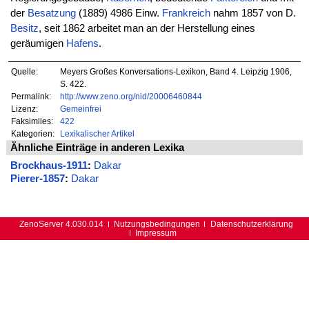
der
Besatzung
(1889) 4986 Einw.
Frankreich
nahm 1857 von D.
Besitz
, seit 1862 arbeitet man an der Herstellung eines
geräumigen
Hafens
.
Quelle:
Meyers Großes Konversations-Lexikon, Band 4. Leipzig 1906,
S. 422.
Permalink:
http://www.zeno.org/nid/20006460844
Lizenz:
Gemeinfrei
Faksimiles:
422
Kategorien:
Lexikalischer Artikel
Ähnliche Einträge in anderen Lexika
Brockhaus-1911
:
Dakar
Pierer-1857
:
Dakar
ZenoServer 4.030.014
Nutzungsbedingungen
Datenschutzerklärung
Impressum