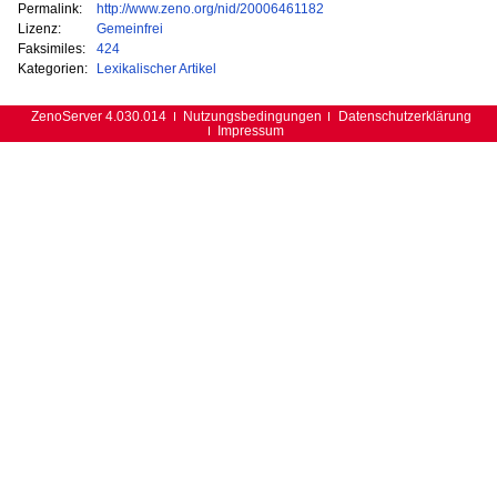
Permalink:
http://www.zeno.org/nid/20006461182
Lizenz:
Gemeinfrei
Faksimiles:
424
Kategorien:
Lexikalischer Artikel
ZenoServer 4.030.014
Nutzungsbedingungen
Datenschutzerklärung
Impressum