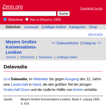
Zeno.org
Erweiterte Suche
Bibliothek
Nur in Meyers-1905
Bibliothek
Lesesaal
Zufälliger Artikel
Kategorien
Shop
DRUCKEN
Meyers Großes
<< Dalasandstein
|
Dalayrac >>
Konversations-
Lexikon
Vorwort
|
Stichwörter
|
Faksimiles
|
Zufälliger Artikel
Dalavadia
Dalavadia
, im
Mittelalter
bis gegen
Ausgang
des 12. Jahrh.
[424]
eine
Landschaft
in
Irland
, die den größten Teil der jetzigen
Grafschaft
Down
und die südliche Hälfte von
Antrim
umfaßte.
Quelle:
Meyers Großes Konversations-Lexikon, Band 4. Leipzig 1906,
S. 424.