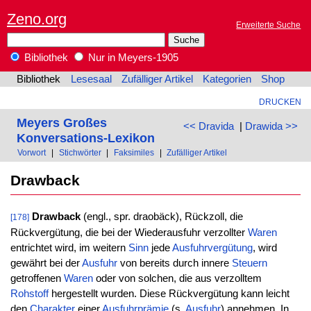
Zeno.org
Erweiterte Suche
Bibliothek
Nur in Meyers-1905
Bibliothek
Lesesaal
Zufälliger Artikel
Kategorien
Shop
DRUCKEN
Meyers Großes
<< Dravida
|
Drawida >>
Konversations-Lexikon
Vorwort
|
Stichwörter
|
Faksimiles
|
Zufälliger Artikel
Drawback
Drawback
(engl., spr. draobäck), Rückzoll, die
[178]
Rückvergütung, die bei der Wiederausfuhr verzollter
Waren
entrichtet wird, im weitern
Sinn
jede
Ausfuhrvergütung
, wird
gewährt bei der
Ausfuhr
von bereits durch innere
Steuern
getroffenen
Waren
oder von solchen, die aus verzolltem
Rohstoff
hergestellt wurden. Diese Rückvergütung kann leicht
den
Charakter
einer
Ausfuhrprämie
(s.
Ausfuhr
) annehmen. In