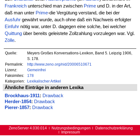
Frankreich
unterschied man zwischen
Prime
und D. in der Art,
daß man unter
Prime
-die Vergütung verstand, die bei der
Ausfuhr
gewährt wurde, auch ohne daß ein Nachweis erfolgter
Einfuhr
nötig war, unter D. dagegen eine solche, bei welcher
Quittung
über bereits geleistete Zollzahlung vorzulegen war. Vgl.
Zölle
.
Quelle:
Meyers Großes Konversations-Lexikon, Band 5. Leipzig 1906,
S. 178.
Permalink:
http://www.zeno.org/nid/20006510671
Lizenz:
Gemeinfrei
Faksimiles:
178
Kategorien:
Lexikalischer Artikel
Ähnliche Einträge in anderen Lexika
Brockhaus-1911
:
Drawback
Herder-1854
:
Drawback
Pierer-1857
:
Drawback
ZenoServer 4.030.014
Nutzungsbedingungen
Datenschutzerklärung
Impressum