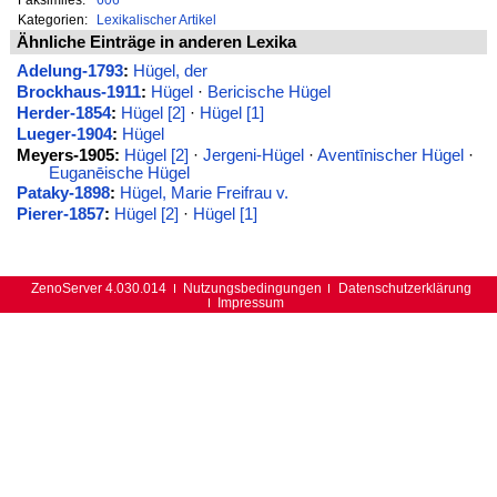
Kategorien:
Lexikalischer Artikel
Ähnliche Einträge in anderen Lexika
Adelung-1793
:
Hügel, der
Brockhaus-1911
:
Hügel
·
Bericische Hügel
Herder-1854
:
Hügel [2]
·
Hügel [1]
Lueger-1904
:
Hügel
Meyers-1905:
Hügel [2]
·
Jergeni-Hügel
·
Aventīnischer Hügel
·
Euganēische Hügel
Pataky-1898
:
Hügel, Marie Freifrau v.
Pierer-1857
:
Hügel [2]
·
Hügel [1]
ZenoServer 4.030.014
Nutzungsbedingungen
Datenschutzerklärung
Impressum