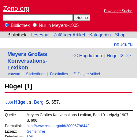
Zeno.org
Erweiterte Suche
Bibliothek
Nur in Meyers-1905
Bibliothek
Lesesaal
Zufälliger Artikel
Kategorien
Shop
DRUCKEN
Meyers Großes
<< Hugdietrich
|
Hügel [2] >>
Konversations-
Lexikon
Vorwort
|
Stichwörter
|
Faksimiles
|
Zufälliger Artikel
Hügel [1]
Hügel
, s.
Berg
, S. 657.
[606]
Quelle:
Meyers Großes Konversations-Lexikon, Band 9. Leipzig 1907,
S. 606.
Permalink:
http://www.zeno.org/nid/20006796443
Lizenz:
Gemeinfrei
Faksimiles:
606