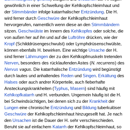
gewöhnlich in einer Schwellung der Kehlkopfschleimhaut und
der
Stimmbänder
infolge katarrhalischer
Entzündung
. Die H.
wird ferner durch
Geschwüre
der Kehlkopfschleimhaut
hervorgerufen, namentlich wenn diese an den
Stimmbändern
sitzen.
Geschwülste
im Innern des
Kehlkopfes
oder solche, die
von außen her auf ihn und auf die
Luftröhre
drücken, wie der
Kropf
(Schilddrüsengeschwulst) oder Lymphdrüsenschwülste,
können ebenfalls H. bewirken. Eine wichtige
Ursache
der H.
sind ferner
Lähmungen
der zu den Kehlkopfmuskeln tretenden
Nerven
, besonders des rücklaufenden Astes (
N. recurrens
) des
Nervus
vagus
. Die katarrhalische
Entzündung
wird begünstigt
durch lautes und anhaltendes
Reden
und
Singen
.
Erkältung
des
Halses
oder auch andrer Körperteile, auch fieberhafte
Ansteckungskrankheiten (
Typhus
,
Masern
) sind häufig mit
Kehlkopfkatarrh
und H. verbunden. Ungemein häufig ist die H.
bei Schwindsüchtigen, bei denen sich zu der
Krankheit
der
Lungen
eine chronische
Entzündung
und
Bildung
tuberkulöser
Geschwüre
der Kehlkopfschleimhaut hinzugesellt hat. Je nach
den
Ursachen
ist die Dauer der H. sehr verschieschieden.
Beruht sie auf einfachem
Katarrh
der Kehlkopfschleimhaut, so