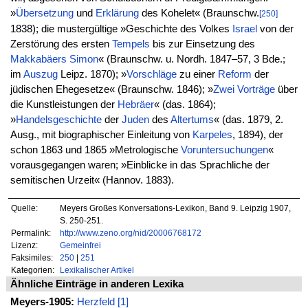
»
Übersetzung
und
Erklärung
des Kohelet« (Braunschw.
[250]
1838); die mustergültige »Geschichte des Volkes
Israel
von der
Zerstörung des ersten
Tempels
bis zur Einsetzung des
Makkabäers
Simon
« (Braunschw. u. Nordh. 1847–57, 3 Bde.;
im
Auszug
Leipz. 1870); »
Vorschläge
zu einer
Reform
der
jüdischen Ehegesetze« (Braunschw. 1846); »
Zwei
Vorträge
über
die Kunstleistungen der
Hebräer
« (das. 1864);
»
Handelsgeschichte
der
Juden
des
Altertums
« (das. 1879, 2.
Ausg., mit biographischer Einleitung von
Karpeles
, 1894), der
schon 1863 und 1865 »Metrologische
Voruntersuchungen
«
vorausgegangen waren; »Einblicke in das Sprachliche der
semitischen Urzeit« (Hannov. 1883).
Quelle:
Meyers Großes Konversations-Lexikon, Band 9. Leipzig 1907,
S. 250-251.
Permalink:
http://www.zeno.org/nid/20006768172
Lizenz:
Gemeinfrei
Faksimiles:
250
|
251
Kategorien:
Lexikalischer Artikel
Ähnliche Einträge in anderen Lexika
Meyers-1905:
Herzfeld [1]