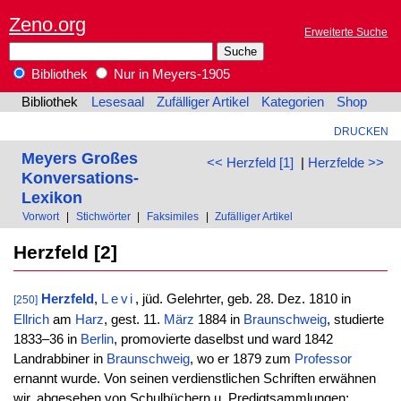
Zeno.org
Erweiterte Suche
Bibliothek
Nur in Meyers-1905
Bibliothek
Lesesaal
Zufälliger Artikel
Kategorien
Shop
DRUCKEN
Meyers Großes
<< Herzfeld [1]
|
Herzfelde >>
Konversations-
Lexikon
Vorwort
|
Stichwörter
|
Faksimiles
|
Zufälliger Artikel
Herzfeld [2]
Herzfeld
,
Levi
, jüd. Gelehrter, geb. 28. Dez. 1810 in
[250]
Ellrich
am
Harz
, gest. 11.
März
1884 in
Braunschweig
, studierte
1833–36 in
Berlin
, promovierte daselbst und ward 1842
Landrabbiner in
Braunschweig
, wo er 1879 zum
Professor
ernannt wurde. Von seinen verdienstlichen Schriften erwähnen
wir, abgesehen von Schulbüchern u. Predigtsammlungen: