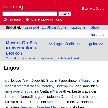
Zeno.org
Erweiterte Suche
Bibliothek
Nur in Meyers-1905
Bibliothek
Lesesaal
Zufälliger Artikel
Kategorien
Shop
DRUCKEN
Meyers Großes
<< Lugols Jodlösung
|
Lugūbre >>
Konversations-
Lexikon
Vorwort
|
Stichwörter
|
Faksimiles
|
Zufälliger Artikel
Lugos
Lugos
(spr. lúgosch), Stadt mit geordnetem
Magistrat
im
[833]
ungar.
Komitat
Krassó-Szörény
,
Knotenpunkt
der Bahnlinien
Temesvár
-
Orsova
und Gattája-
Maros
-Illye, besteht aus den
durch den Temesfluß geschiedenen Orten
Deutsch
- und
Rumänisch-L
., hat ein
Minoriten
- und ein Nonnenkloster,
trefflichen
Weinbau
,
Dampfmühlen
, Spiritusfabriken,