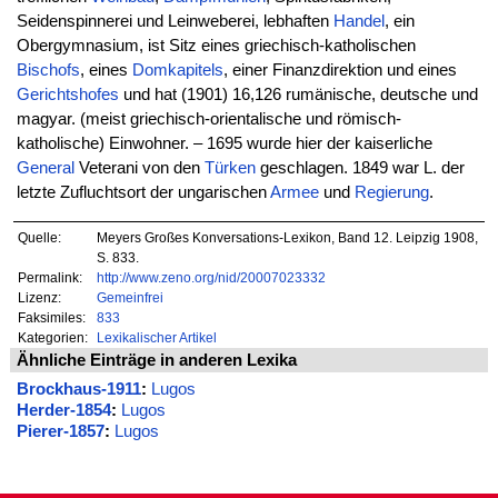
Seidenspinnerei und Leinweberei, lebhaften
Handel
, ein
Obergymnasium, ist Sitz eines griechisch-katholischen
Bischofs
, eines
Domkapitels
, einer Finanzdirektion und eines
Gerichtshofes
und hat (1901) 16,126 rumänische, deutsche und
magyar. (meist griechisch-orientalische und römisch-
katholische) Einwohner. – 1695 wurde hier der kaiserliche
General
Veterani von den
Türken
geschlagen. 1849 war L. der
letzte Zufluchtsort der ungarischen
Armee
und
Regierung
.
Quelle:
Meyers Großes Konversations-Lexikon, Band 12. Leipzig 1908,
S. 833.
Permalink:
http://www.zeno.org/nid/20007023332
Lizenz:
Gemeinfrei
Faksimiles:
833
Kategorien:
Lexikalischer Artikel
Ähnliche Einträge in anderen Lexika
Brockhaus-1911
:
Lugos
Herder-1854
:
Lugos
Pierer-1857
:
Lugos