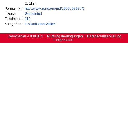
S. 112.
Permalink:
http://www.zeno.org/nid/2000703637X
Lizenz:
Gemeinfrei
Faksimiles:
112
Kategorien:
Lexikalischer Artikel
ZenoServer 4.030.014
Nutzungsbedingungen
Datenschutzerklärung
Impressum