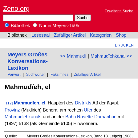
Zeno.org
Erweiterte Suche
Bibliothek
Nur in Meyers-1905
Bibliothek
Lesesaal
Zufälliger Artikel
Kategorien
Shop
DRUCKEN
Meyers Großes
<< Mahmudi
|
Mahmudĭehkanal >>
Konversations-
Lexikon
Vorwort
|
Stichwörter
|
Faksimiles
|
Zufälliger Artikel
Mahmudĭeh, el
Mahmudĭeh, el
, Hauptort des
Distrikts
Atf der ägypt.
[112]
Provinz
(Mudirieh) Behera, am rechten
Ufer
des
Mahmudiehkanals
und an der
Bahn
Rosette
-
Damanhur
, mit
(1897) 5138 (als Gemeinde 6105) Einwohnern.
Quelle:
Meyers Großes Konversations-Lexikon, Band 13. Leipzig 1908,