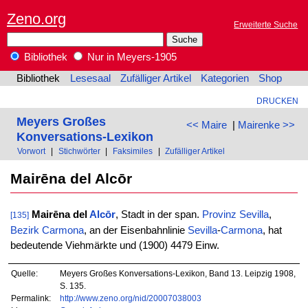
Zeno.org
Erweiterte Suche
Bibliothek
Nur in Meyers-1905
Bibliothek
Lesesaal
Zufälliger Artikel
Kategorien
Shop
DRUCKEN
Meyers Großes
<< Maire
|
Mairenke >>
Konversations-Lexikon
Vorwort
|
Stichwörter
|
Faksimiles
|
Zufälliger Artikel
Mairēna del Alcōr
Mairēna del
Alcōr
, Stadt in der span.
Provinz
Sevilla
,
[135]
Bezirk
Carmona
, an der Eisenbahnlinie
Sevilla
-
Carmona
, hat
bedeutende Viehmärkte und (1900) 4479 Einw.
Quelle:
Meyers Großes Konversations-Lexikon, Band 13. Leipzig 1908,
S. 135.
Permalink:
http://www.zeno.org/nid/20007038003