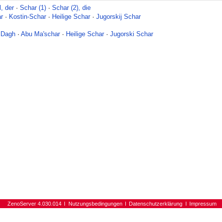
, der
·
Schar (1)
·
Schar (2), die
r
·
Kostin-Schar
·
Heilige Schar
·
Jugorskij Schar
 Dagh
·
Abu Ma'schar
·
Heilige Schar
·
Jugorski Schar
ZenoServer 4.030.014
Nutzungsbedingungen
Datenschutzerklärung
Impressum