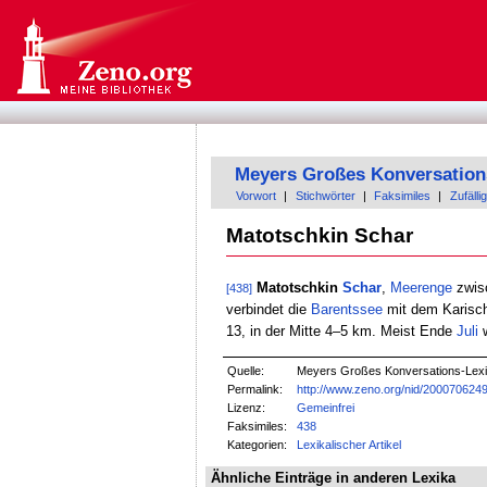
Meyers Großes Konversation
Vorwort
|
Stichwörter
|
Faksimiles
|
Zufällig
Matotschkin Schar
Matotschkin
Schar
,
Meerenge
zwis
[438]
verbindet die
Barentssee
mit dem Karis
13, in der Mitte 4–5 km. Meist Ende
Juli
w
Quelle:
Meyers Großes Konversations-Lexik
Permalink:
http://www.zeno.org/nid/200070624
Lizenz:
Gemeinfrei
Faksimiles:
438
Kategorien:
Lexikalischer Artikel
Ähnliche Einträge in anderen Lexika