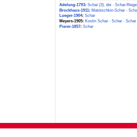
Adelung-1793
:
Schar (3), die
·
Schar-Riegel
Brockhaus-1911
:
Matotschkin-Schar
·
Scha
Lueger-1904
:
Schar
Meyers-1905:
Kostin Schar
·
Schar
·
Schar
Pierer-1857
:
Schar