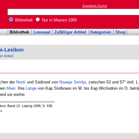
Erweiterte Suche
Bibliothek
Nur in Meyers-1905
Bibliothek
Lesesaal
Zufälliger Artikel
Kategorien
Shop
s-Lexikon
er Artikel
chen der
Nord
- und Südinsel von
Nowaja Semlja
, zwischen 53 und 57° östl. L.
chen
Meer
. Ihre
Länge
von Kap Stolbowoi im W. bis Kap Wichodnoi im O. beträ
ird sie eisfrei.
on, Band 13. Leipzig 1908, S. 438.
94