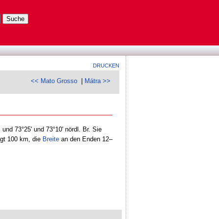
DRUCKEN
<< Mato Grosso
|
Mátra >>
 und 73°25' und 73°10' nördl. Br. Sie
gt 100 km, die
Breite
an den Enden 12–