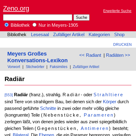
Zeno.org
Erweiterte Suche
Bibliothek
Nur in Meyers-1905
Bibliothek
Lesesaal
Zufälliger Artikel
Kategorien
Shop
DRUCKEN
Meyers Großes
<< Radiant
|
Radiāten >>
Konversations-Lexikon
Vorwort
|
Stichwörter
|
Faksimiles
|
Zufälliger Artikel
Radiär
Radiär
(franz.), strahlig.
Radiär
- oder
Strahltiere
[553]
sind Tiere von strahligem Bau, bei denen sich der
Körper
durch
passend geführte
Schnitte
in zwei oder mehr völlig gleiche
(kongruente) Teile
(Nebenstücke,
Parameren
)
zerlegen läßt, von denen jedes wieder aus zwei spiegelbildlich
gleichen Teilen
(Gegenstücken,
Antimeren
)
besteht;
vgl.
Bilateral
. Die
Ebenen
, die ein Paramer begrenzen, verlaufen