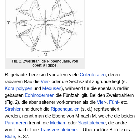
Fig. 2. Zweistrahlige Rippenqualle, von
oben; a Rippe.
R. gebaute Tiere sind vor allem viele
Cölenteraten
, deren
radiärem Bau die
Vier
- oder die Sechszahl zugrunde liegt (s.
Korallpolypen
und
Medusen
), während für die ebenfalls radiär
gebauten
Echinodermen
die Fünfzahl gilt. Bei den Zweistrahlern
(Fig. 2), die aber seltener vorkommen als die
Vier
-,
Fünf
- etc.
Strahler
und durch die
Rippenquallen
(s. d.) repräsentiert
werden, nennt man die Ebene von M nach M, welche die beiden
Parameren
trennt, die
Median
- oder
Sagittalebene
, die andre
von T nach T die
Transversalebene
. – Über radiäre
Blütens
.
Blüte
, S. 87.