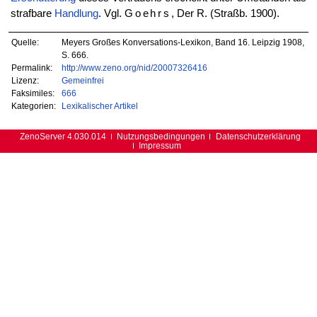
strafbare
Handlung
. Vgl.
Goehrs
, Der R. (Straßb. 1900).
Quelle:
Meyers Großes Konversations-Lexikon, Band 16. Leipzig 1908,
S. 666.
Permalink:
http://www.zeno.org/nid/20007326416
Lizenz:
Gemeinfrei
Faksimiles:
666
Kategorien:
Lexikalischer Artikel
ZenoServer 4.030.014
Nutzungsbedingungen
Datenschutzerklärung
Impressum