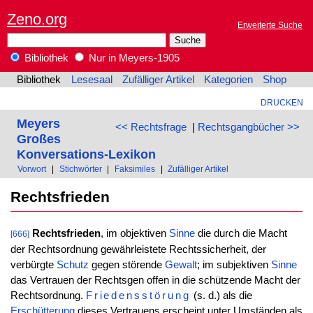
Zeno.org
Erweiterte Suche
Bibliothek
Nur in Meyers-1905
Bibliothek
Lesesaal
Zufälliger Artikel
Kategorien
Shop
DRUCKEN
Meyers
<< Rechtsfrage
|
Rechtsgangbücher >>
Großes
Konversations-Lexikon
Vorwort
|
Stichwörter
|
Faksimiles
|
Zufälliger Artikel
Rechtsfrieden
Rechtsfrieden
, im objektiven
Sinne
die durch die Macht
[666]
der Rechtsordnung gewährleistete Rechtssicherheit, der
verbürgte
Schutz
gegen störende
Gewalt
; im subjektiven
Sinne
das Vertrauen der Rechtsgen offen in die schützende Macht der
Rechtsordnung.
Friedensstörung
(s. d.) als die
Erschütterung
dieses Vertrauens erscheint unter Umständen als