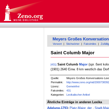
Meyers Großes Konversation
Vorwort
|
Stichwörter
|
Faksimiles
|
Zufällig
Saint Columb Major
Saint Columb
Major
(spr. ßent kol
[431]
(1901) 2640 Einw. 8 km westlich das Dor
Quelle:
Meyers Großes Konversations-Lexik
Permalink:
http://www.zeno.org/nid/200073839
Lizenz:
Gemeinfrei
Faksimiles:
431
Kategorien:
Lexikalischer Artikel
Ähnliche Einträge in anderen Lexika
Adelung-1793
:
Platz-Major, der
·
Stadt-Majo