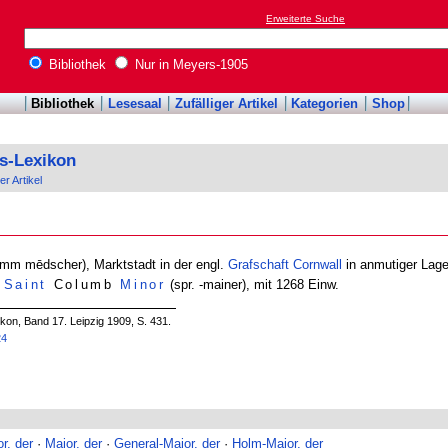
Erweiterte Suche
Bibliothek
Nur in Meyers-1905
Bibliothek
Lesesaal
Zufälliger Artikel
Kategorien
Shop
s-Lexikon
er Artikel
omm mēdscher), Marktstadt in der engl.
Grafschaft
Cornwall
in anmutiger La
f
Saint
Columb
Minor
(spr. -mainer), mit 1268 Einw.
on, Band 17. Leipzig 1909, S. 431.
24
r, der
·
Major, der
·
General-Major, der
·
Holm-Major, der