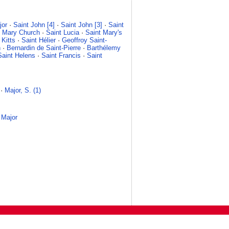
jor
·
Saint John [4]
·
Saint John [3]
·
Saint
t Mary Church
·
Saint Lucia
·
Saint Mary's
 Kitts
·
Saint Hélier
·
Geoffroy Saint-
n
·
Bernardin de Saint-Pierre
·
Barthélemy
Saint Helens
·
Saint Francis
·
Saint
·
Major, S. (1)
·
Major