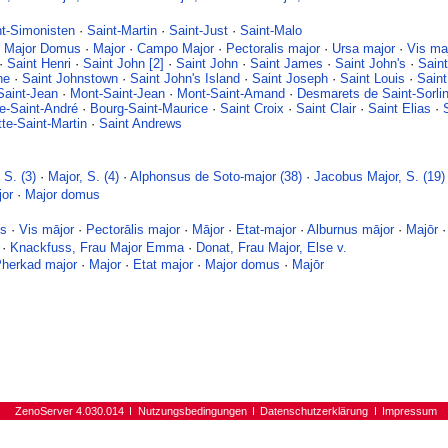
nt-Simonisten
·
Saint-Martin
·
Saint-Just
·
Saint-Malo
·
Major Domus
·
Major
·
Campo Major
·
Pectoralis major
·
Ursa major
·
Vis ma
·
Saint Henri
·
Saint John [2]
·
Saint John
·
Saint James
·
Saint John's
·
Sain
ne
·
Saint Johnstown
·
Saint John's Island
·
Saint Joseph
·
Saint Louis
·
Saint
aint-Jean
·
Mont-Saint-Jean
·
Mont-Saint-Amand
·
Desmarets de Saint-Sorli
e-Saint-André
·
Bourg-Saint-Maurice
·
Saint Croix
·
Saint Clair
·
Saint Elias
·
te-Saint-Martin
·
Saint Andrews
 S. (3)
·
Major, S. (4)
·
Alphonsus de Soto-major (38)
·
Jacobus Major, S. (19)
jor
·
Major domus
us
·
Vis mājor
·
Pectorālis major
·
Mājor
·
Etat-major
·
Alburnus mājor
·
Majōr
·
Knackfuss, Frau Major Emma
·
Donat, Frau Major, Else v.
herkad major
·
Major
·
Etat major
·
Major domus
·
Majōr
ZenoServer 4.030.014
Nutzungsbedingungen
Datenschutzerklärung
Impressum