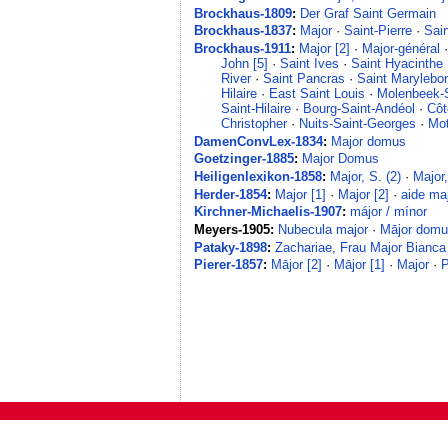
Brockhaus-1809
:
Der Graf Saint Germain
Brockhaus-1837
:
Major
·
Saint-Pierre
·
Sai
Brockhaus-1911
:
Major [2]
·
Major-général
John [5]
·
Saint Ives
·
Saint Hyacinthe
River
·
Saint Pancras
·
Saint Marylebo
Hilaire
·
East Saint Louis
·
Molenbeek-S
Saint-Hilaire
·
Bourg-Saint-Andéol
·
Côt
Christopher
·
Nuits-Saint-Georges
·
Mot
DamenConvLex-1834
:
Major domus
Goetzinger-1885
:
Major Domus
Heiligenlexikon-1858
:
Major, S. (2)
·
Major,
Herder-1854
:
Major [1]
·
Major [2]
·
aide ma
Kirchner-Michaelis-1907
:
májor / mínor
Meyers-1905:
Nubecula major
·
Mājor dom
Pataky-1898
:
Zachariae, Frau Major Bianca
Pierer-1857
:
Mājor [2]
·
Mājor [1]
·
Major
·
P