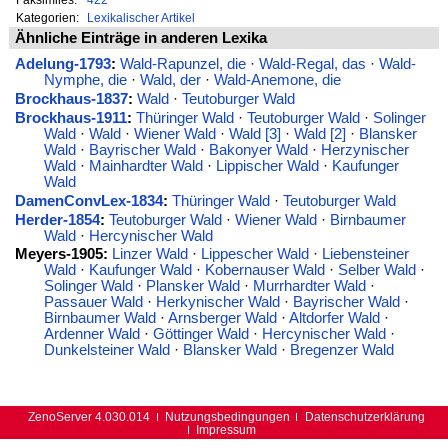
Kategorien:
Lexikalischer Artikel
Ähnliche Einträge in anderen Lexika
Adelung-1793
:
Wald-Rapunzel, die
·
Wald-Regal, das
·
Wald-
Nymphe, die
·
Wald, der
·
Wald-Anemone, die
Brockhaus-1837
:
Wald
·
Teutoburger Wald
Brockhaus-1911
:
Thüringer Wald
·
Teutoburger Wald
·
Solinger
Wald
·
Wald
·
Wiener Wald
·
Wald [3]
·
Wald [2]
·
Blansker
Wald
·
Bayrischer Wald
·
Bakonyer Wald
·
Herzynischer
Wald
·
Mainhardter Wald
·
Lippischer Wald
·
Kaufunger
Wald
DamenConvLex-1834
:
Thüringer Wald
·
Teutoburger Wald
Herder-1854
:
Teutoburger Wald
·
Wiener Wald
·
Birnbaumer
Wald
·
Hercynischer Wald
Meyers-1905:
Linzer Wald
·
Lippescher Wald
·
Liebensteiner
Wald
·
Kaufunger Wald
·
Kobernauser Wald
·
Selber Wald
·
Solinger Wald
·
Plansker Wald
·
Murrhardter Wald
·
Passauer Wald
·
Herkynischer Wald
·
Bayrischer Wald
·
Birnbaumer Wald
·
Arnsberger Wald
·
Altdorfer Wald
·
Ardenner Wald
·
Göttinger Wald
·
Hercynischer Wald
·
Dunkelsteiner Wald
·
Blansker Wald
·
Bregenzer Wald
ZenoServer 4.030.014
Nutzungsbedingungen
Datenschutzerklärung
Impressum