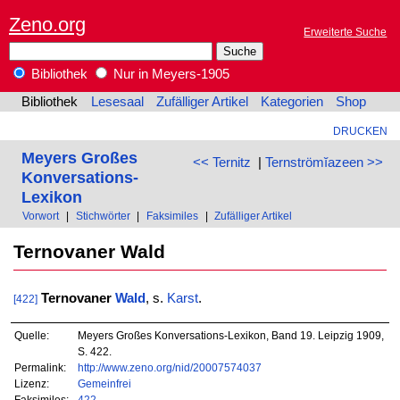
Zeno.org
Erweiterte Suche
Bibliothek
Nur in Meyers-1905
Bibliothek
Lesesaal
Zufälliger Artikel
Kategorien
Shop
DRUCKEN
Meyers Großes
<< Ternitz
|
Ternströmĭazeen >>
Konversations-
Lexikon
Vorwort
|
Stichwörter
|
Faksimiles
|
Zufälliger Artikel
Ternovaner Wald
Ternovaner
Wald
, s.
Karst
.
[422]
Quelle:
Meyers Großes Konversations-Lexikon, Band 19. Leipzig 1909,
S. 422.
Permalink:
http://www.zeno.org/nid/20007574037
Lizenz:
Gemeinfrei
Faksimiles:
422