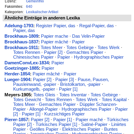
Lizenz:
Gemeinfrei
Faksimiles:
640
Kategorien:
Lexikalischer Artikel
Ähnliche Einträge in anderen Lexika
Adelung-1793
:
Register Papier, das
·
Regal-Papier, das
·
Papier, das
Brockhaus-1809
:
Papier mache
·
Das Velin-Papier
Brockhaus-1837
:
Papier mâché
·
Papier
Brockhaus-1911
:
Totes Meer
·
Totes Gebirge
·
Totes Werk
·
Totes Rennen
·
Papier [2]
·
Gemachtes Papier
·
Chinesisches Papier
·
Papier
·
Hydrographisches Papier
DamenConvLex-1834
:
Papier
Goetzinger-1885
:
Papier
Herder-1854
:
Papier mâché
·
Papier
Lueger-1904
:
Papier [2]
·
Papier [3]
·
Pause, Pausen,
Pausleinwand, -papier
·
Bristolkarton, -papier
·
Kurkumagelb, -papier
·
Papier [1]
Meyers-1905:
Totes Gleis
·
Totes Inventar
·
Totes Gebirge
·
Totes Gewicht
·
Totes Rennen
·
Totes Werk
·
Totes Kapital
·
Totes Meer
·
Gemachtes Papier
·
Düppler Schanzen-
Papier
·
Allongé-Papier
·
Hydrographisches Papier
·
Papier
[2]
·
Papier [1]
·
Kurzsichtiges Papier
Pierer-1857
:
Papier [2]
·
Papier [1]
·
Papier maché
·
Türkisches
Papier [2]
·
Türkisches Papier [1]
·
Satiné-Papier
·
Liniirtes
Papier
·
Geölles Papier
·
Elektrisches Papier
·
Buntes