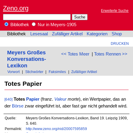
Zeno.org
Erweiterte Suche
Bibliothek
Nur in Meyers-1905
Bibliothek
Lesesaal
Zufälliger Artikel
Kategorien
Shop
DRUCKEN
Meyers Großes
<< Totes Meer
|
Totes Rennen >>
Konversations-
Lexikon
Vorwort
|
Stichwörter
|
Faksimiles
|
Zufälliger Artikel
Totes Papier
Totes
Papier
(franz.
Valeur
morte
), ein Wertpapier, das an
[640]
der
Börse
zwar eingeführt ist, aber fast gar nicht gehandelt wird.
Quelle:
Meyers Großes Konversations-Lexikon, Band 19. Leipzig 1909,
S. 640.
Permalink:
http://www.zeno.org/nid/20007595859