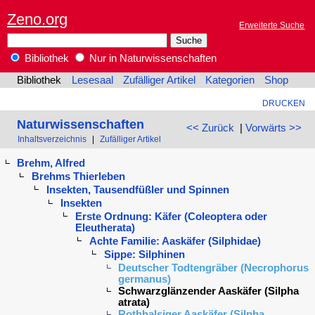
Zeno.org
Erweiterte Suche
Bibliothek
Nur in Naturwissenschaften
Bibliothek
Lesesaal
Zufälliger Artikel
Kategorien
Shop
DRUCKEN
Naturwissenschaften
<< Zurück
|
Vorwärts >>
Inhaltsverzeichnis
|
Zufälliger Artikel
Brehm, Alfred
Brehms Thierleben
Insekten, Tausendfüßler und Spinnen
Insekten
Erste Ordnung: Käfer (Coleoptera oder
Eleutherata)
Achte Familie: Aaskäfer (Silphidae)
Sippe: Silphinen
Deutscher Todtengräber (Necrophorus
germanus)
Schwarzglänzender Aaskäfer (Silpha
atrata)
Rothhalsiger Aaskäfer (Silpha