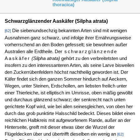
thoracica)
Schwarzglänzender Aaskäfer (Silpha atrata)
Die siebenundsechzig bekannten Arten sind mit wenigen
[62]
Ausnahmen ganz schwarz, und infolge ihrer Ernährungsweise
vorherrschend an den Boden gefesselt; sie bewohnen außer
Australien alle Erdtheile. Der
schwarzglänzende
Aaskäfer
(Silpha atrata)
gehört zu den verbreitetsten und
insofern zu den interessanteren Arten, als seine Larve bisweilen
den Zuckerrübenfeldern höchst nachtheilig geworden ist. Der
Käfer findet sich den ganzen Sommer hindurch auf Aeckern,
Wegen, unter Steinen, Erdschollen, am liebsten freilich unter
einer Thierleiche, ist elliptisch im Umrisse, oben mäßig gewölbt
und durchaus glänzend schwarz; der senkrecht nach unten
gerichtete Kopf wird, wie bei allen seinesgleichen, von oben her
durch das grob punktirte Halsschild bedeckt. Dieses bildet einen
reichlichen Halbkreis mit aufgeworfenem Rande, außer an der
Hinterseite, greift mit dieser etwas über die Wurzel der
Flügeldecken über und übertrifft dieselben ein wenig an
[62]