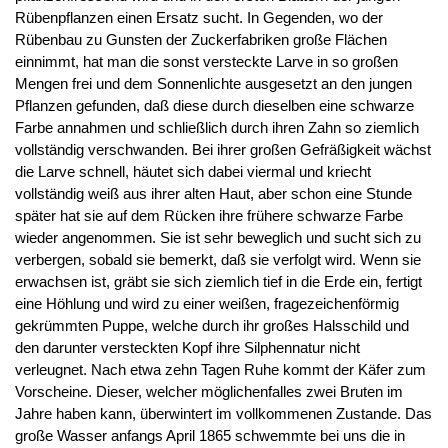
Rübenpflanzen einen Ersatz sucht. In Gegenden, wo der
Rübenbau zu Gunsten der Zuckerfabriken große Flächen
einnimmt, hat man die sonst versteckte Larve in so großen
Mengen frei und dem Sonnenlichte ausgesetzt an den jungen
Pflanzen gefunden, daß diese durch dieselben eine schwarze
Farbe annahmen und schließlich durch ihren Zahn so ziemlich
vollständig verschwanden. Bei ihrer großen Gefräßigkeit wächst
die Larve schnell, häutet sich dabei viermal und kriecht
vollständig weiß aus ihrer alten Haut, aber schon eine Stunde
später hat sie auf dem Rücken ihre frühere schwarze Farbe
wieder angenommen. Sie ist sehr beweglich und sucht sich zu
verbergen, sobald sie bemerkt, daß sie verfolgt wird. Wenn sie
erwachsen ist, gräbt sie sich ziemlich tief in die Erde ein, fertigt
eine Höhlung und wird zu einer weißen, fragezeichenförmig
gekrümmten Puppe, welche durch ihr großes Halsschild und
den darunter versteckten Kopf ihre Silphennatur nicht
verleugnet. Nach etwa zehn Tagen Ruhe kommt der Käfer zum
Vorscheine. Dieser, welcher möglichenfalles zwei Bruten im
Jahre haben kann, überwintert im vollkommenen Zustande. Das
große Wasser anfangs April 1865 schwemmte bei uns die in