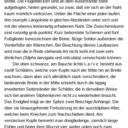
Breite. Die Flügeldecken sind an dem Außenrande stark
aufgebogen, hinten gerundet, so zwar, daß sie sich an der Naht
kaum merklich verkürzen. Ueber die Fläche einer jeden laufen
drei stumpfe Längskiele in gleichen Abständen unter sich und
mit der ebenso leistenartig erhabenen Naht. Die Zwischenräume
sind runzelig grob punktirt. Kurz beborstete Schienen und fünf
Fußglieder kennzeichnen die Beine, filzige Sohlen außerdem die
Vorderfüße der Männchen. Bei Beachtung dieses Laufpasses
wird man die in Rede stehende Art nicht wohl mit zwei sehr
ähnlichen
(Silpha laevigata
und
reticulata)
verwechseln können.
Die oben schwarze, am Bauche lichte
Larve
besteht aus
zwölf Schildern, welche vom Kopfe nach der Mitte hin an Breite
wachsen, dann aber sich allmählich stark verschmälern; die
bedeutende Breite in der Mitte entsteht durch die lappig
erweiterten Seitenränder der Schilder, die in derselben Weise
sich bei anderen Silphenlarven nicht zu wiederholen braucht.
Das Endglied trägt an der Spitze zwei fleischige Anhänge. Die
über sie hinausgehende Fortsetzung ist der ausstülpbare After,
welcher beim Kriechen zum Nachschieben dient. Am
verstecken Kopfe bemerkt man dreigliederige, ziemlich lange
Fühler und hinter ihrer Wurzel vier, weiter unten noch zwei