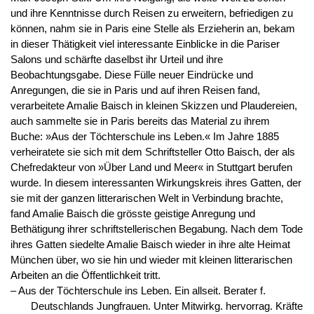
und ihre Kenntnisse durch Reisen zu erweitern, befriedigen zu
können, nahm sie in Paris eine Stelle als Erzieherin an, bekam
in dieser Thätigkeit viel interessante Einblicke in die Pariser
Salons und schärfte daselbst ihr Urteil und ihre
Beobachtungsgabe. Diese Fülle neuer Eindrücke und
Anregungen, die sie in Paris und auf ihren Reisen fand,
verarbeitete Amalie Baisch in kleinen Skizzen und Plaudereien,
auch sammelte sie in Paris bereits das Material zu ihrem
Buche: »Aus der Töchterschule ins Leben.« Im Jahre 1885
verheiratete sie sich mit dem Schriftsteller Otto Baisch, der als
Chefredakteur von »Über Land und Meer« in Stuttgart berufen
wurde. In diesem interessanten Wirkungskreis ihres Gatten, der
sie mit der ganzen litterarischen Welt in Verbindung brachte,
fand Amalie Baisch die grösste geistige Anregung und
Bethätigung ihrer schriftstellerischen Begabung. Nach dem Tode
ihres Gatten siedelte Amalie Baisch wieder in ihre alte Heimat
München über, wo sie hin und wieder mit kleinen litterarischen
Arbeiten an die Öffentlichkeit tritt.
‒ Aus der Töchterschule ins Leben. Ein allseit. Berater f.
Deutschlands Jungfrauen. Unter Mitwirkg. hervorrag. Kräfte