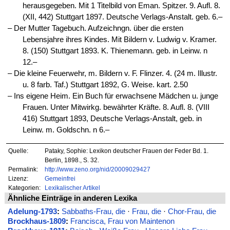
herausgegeben. Mit 1 Titelbild von Eman. Spitzer. 9. Aufl. 8.
(XII, 442) Stuttgart 1897. Deutsche Verlags-Anstalt. geb. 6.–
‒ Der Mutter Tagebuch. Aufzeichngn. über die ersten
Lebensjahre ihres Kindes. Mit Bildern v. Ludwig v. Kramer.
8. (150) Stuttgart 1893. K. Thienemann. geb. in Leinw. n
12.–
‒ Die kleine Feuerwehr, m. Bildern v. F. Flinzer. 4. (24 m. Illustr.
u. 8 farb. Taf.) Stuttgart 1892, G. Weise. kart. 2.50
‒ Ins eigene Heim. Ein Buch für erwachsene Mädchen u. junge
Frauen. Unter Mitwirkg. bewährter Kräfte. 8. Aufl. 8. (VIII
416) Stuttgart 1893, Deutsche Verlags-Anstalt, geb. in
Leinw. m. Goldschn. n 6.–
Quelle:
Pataky, Sophie: Lexikon deutscher Frauen der Feder Bd. 1.
Berlin, 1898., S. 32.
Permalink:
http://www.zeno.org/nid/20009029427
Lizenz:
Gemeinfrei
Kategorien:
Lexikalischer Artikel
Ähnliche Einträge in anderen Lexika
Adelung-1793
:
Sabbaths-Frau, die
·
Frau, die
·
Chor-Frau, die
Brockhaus-1809
:
Francisca, Frau von Maintenon