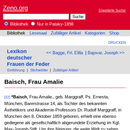
Zeno.org
Erweiterte Suche
Bibliothek
Nur in Pataky-1898
Bibliothek
Lesesaal
Zufälliger Artikel
Kategorien
Shop
DRUCKEN
Lexikon
<< Bagge, Frl. Elilla
|
Bajovar, Joseph >>
deutscher
Frauen der Feder
Einführung
|
Stichwörter
|
Zufälliger Artikel
Baisch, Frau Amalie
*Baisch,
Frau Amalie., geb. Marggraff, Ps. Ernesta,
[32]
München, Barerstrasse 14, als Tochter des bekannten
Ästhetikers und Akademie-Professors Dr. Rudolf Marggraff, in
München den 8. Oktober 1859 geboren, erhielt eine ebenso
gediegene als gesellschaftlich abgerundete Erziehung im Kgl.
Max-Joseph-Stift. Um ihre Neigung, die weite Welt zu sehen