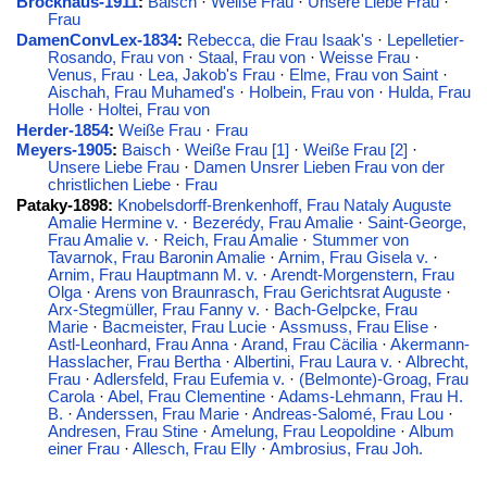
Brockhaus-1911
:
Baisch
·
Weiße Frau
·
Unsere Liebe Frau
·
Frau
DamenConvLex-1834
:
Rebecca, die Frau Isaak's
·
Lepelletier-
Rosando, Frau von
·
Staal, Frau von
·
Weisse Frau
·
Venus, Frau
·
Lea, Jakob's Frau
·
Elme, Frau von Saint
·
Aischah, Frau Muhamed's
·
Holbein, Frau von
·
Hulda, Frau
Holle
·
Holtei, Frau von
Herder-1854
:
Weiße Frau
·
Frau
Meyers-1905
:
Baisch
·
Weiße Frau [1]
·
Weiße Frau [2]
·
Unsere Liebe Frau
·
Damen Unsrer Lieben Frau von der
christlichen Liebe
·
Frau
Pataky-1898:
Knobelsdorff-Brenkenhoff, Frau Nataly Auguste
Amalie Hermine v.
·
Bezerédy, Frau Amalie
·
Saint-George,
Frau Amalie v.
·
Reich, Frau Amalie
·
Stummer von
Tavarnok, Frau Baronin Amalie
·
Arnim, Frau Gisela v.
·
Arnim, Frau Hauptmann M. v.
·
Arendt-Morgenstern, Frau
Olga
·
Arens von Braunrasch, Frau Gerichtsrat Auguste
·
Arx-Stegmüller, Frau Fanny v.
·
Bach-Gelpcke, Frau
Marie
·
Bacmeister, Frau Lucie
·
Assmuss, Frau Elise
·
Astl-Leonhard, Frau Anna
·
Arand, Frau Cäcilia
·
Akermann-
Hasslacher, Frau Bertha
·
Albertini, Frau Laura v.
·
Albrecht,
Frau
·
Adlersfeld, Frau Eufemia v.
·
(Belmonte)-Groag, Frau
Carola
·
Abel, Frau Clementine
·
Adams-Lehmann, Frau H.
B.
·
Anderssen, Frau Marie
·
Andreas-Salomé, Frau Lou
·
Andresen, Frau Stine
·
Amelung, Frau Leopoldine
·
Album
einer Frau
·
Allesch, Frau Elly
·
Ambrosius, Frau Joh.