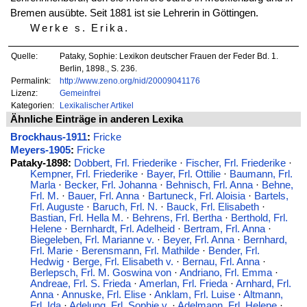
Bremen ausübte. Seit 1881 ist sie Lehrerin in Göttingen.
Werke s. Erika
.
Quelle:
Pataky, Sophie: Lexikon deutscher Frauen der Feder Bd. 1.
Berlin, 1898., S. 236.
Permalink:
http://www.zeno.org/nid/20009041176
Lizenz:
Gemeinfrei
Kategorien:
Lexikalischer Artikel
Ähnliche Einträge in anderen Lexika
Brockhaus-1911
:
Fricke
Meyers-1905
:
Fricke
Pataky-1898:
Dobbert, Frl. Friederike
·
Fischer, Frl. Friederike
·
Kempner, Frl. Friederike
·
Bayer, Frl. Ottilie
·
Baumann, Frl.
Marla
·
Becker, Frl. Johanna
·
Behnisch, Frl. Anna
·
Behne,
Frl. M.
·
Bauer, Frl. Anna
·
Bartuneck, Frl. Aloisia
·
Bartels,
Frl. Auguste
·
Baruch, Frl. N.
·
Bauck, Frl. Elisabeth
·
Bastian, Frl. Hella M.
·
Behrens, Frl. Bertha
·
Berthold, Frl.
Helene
·
Bernhardt, Frl. Adelheid
·
Bertram, Frl. Anna
·
Biegeleben, Frl. Marianne v.
·
Beyer, Frl. Anna
·
Bernhard,
Frl. Marie
·
Berensmann, Frl. Mathilde
·
Bender, Frl.
Hedwig
·
Berge, Frl. Elisabeth v.
·
Bernau, Frl. Anna
·
Berlepsch, Frl. M. Goswina von
·
Andriano, Frl. Emma
·
Andreae, Frl. S. Frieda
·
Amerlan, Frl. Frieda
·
Arnhard, Frl.
Anna
·
Annuske, Frl. Elise
·
Anklam, Frl. Luise
·
Altmann,
Frl. Ida
·
Adelung, Frl. Sophie v.
·
Adelmann, Frl. Helene
·