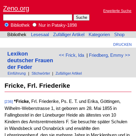
Zeno.org
Erweiterte Suche
Bibliothek
Nur in Pataky-1898
Bibliothek
Lesesaal
Zufälliger Artikel
Kategorien
Shop
DRUCKEN
Lexikon
<< Frick, Ida
|
Friedberg, Emmy >>
deutscher Frauen
der Feder
Einführung
|
Stichwörter
|
Zufälliger Artikel
Fricke, Frl. Friederike
*Fricke,
Frl. Friederike, Ps. E. T. und Erika, Göttingen,
[236]
Wilhelm-Weberstrasse 1, ist geboren am 28. Mai 1855 in
Fallingbostel in der Lüneburger Heide als ältestes von 10
Kindern des Amtsrentmeisters F. Sie besuchte später Schulen
in Wandsbeck und Osnabrück und erwählte den
Lehrerinnenberuf, den sie mehrere Jahre in Mecklenburg und in