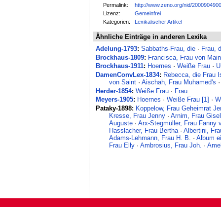
Permalink:
http://www.zeno.org/nid/200090490
Lizenz:
Gemeinfrei
Kategorien:
Lexikalischer Artikel
Ähnliche Einträge in anderen Lexika
Adelung-1793
:
Sabbaths-Frau, die
·
Frau, d
Brockhaus-1809
:
Francisca, Frau von Mai
Brockhaus-1911
:
Hoernes
·
Weiße Frau
·
U
DamenConvLex-1834
:
Rebecca, die Frau I
von Saint
·
Aischah, Frau Muhamed's
Herder-1854
:
Weiße Frau
·
Frau
Meyers-1905
:
Hoernes
·
Weiße Frau [1]
·
W
Pataky-1898:
Koppelow, Frau Geheimrat Je
Kresse, Frau Jenny
·
Arnim, Frau Gisel
Auguste
·
Arx-Stegmüller, Frau Fanny v
Hasslacher, Frau Bertha
·
Albertini, Fr
Adams-Lehmann, Frau H. B.
·
Album ei
Frau Elly
·
Ambrosius, Frau Joh.
·
Amel