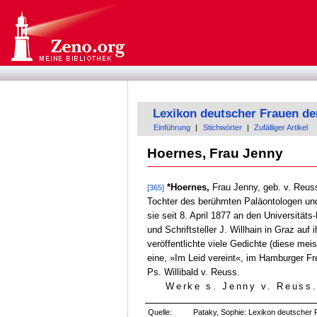
Lexikon deutscher Frauen de
Einführung
|
Stichwörter
|
Zufälliger Artikel
Hoernes, Frau Jenny
*Hoernes,
Frau Jenny, geb. v. Reuss
[365]
Tochter des berühmten Paläontologen und 
sie seit 8. April 1877 an den Universitä
und Schriftsteller J. Willhain in Graz au
veröffentlichte viele Gedichte (diese me
eine, »Im Leid vereint«, im Hamburger Fr
Ps. Willibald v. Reuss.
Werke s. Jenny v. Reuss
.
Quelle:
Pataky, Sophie: Lexikon deutscher F