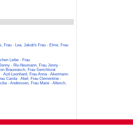
s, Frau
·
Lea, Jakob's Frau
·
Elme, Frau
ichen Liebe
·
Frau
 Jenny
·
Ris-Neumann, Frau Jenny
·
on Braunrasch, Frau Gerichtsrat
·
Astl-Leonhard, Frau Anna
·
Akermann-
rau Carola
·
Abel, Frau Clementine
·
ilia
·
Anderssen, Frau Marie
·
Allesch,