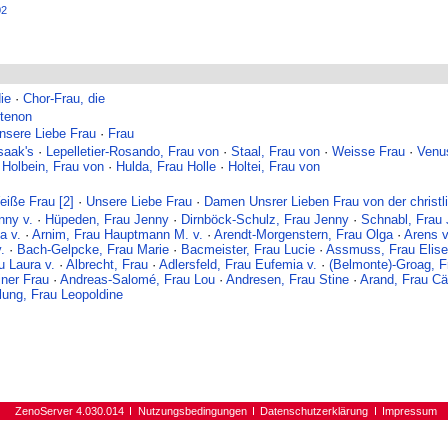
02
ie
·
Chor-Frau, die
ntenon
nsere Liebe Frau
·
Frau
saak's
·
Lepelletier-Rosando, Frau von
·
Staal, Frau von
·
Weisse Frau
·
Venu
·
Holbein, Frau von
·
Hulda, Frau Holle
·
Holtei, Frau von
eiße Frau [2]
·
Unsere Liebe Frau
·
Damen Unsrer Lieben Frau von der christl
nny v.
·
Hüpeden, Frau Jenny
·
Dirnböck-Schulz, Frau Jenny
·
Schnabl, Frau
a v.
·
Arnim, Frau Hauptmann M. v.
·
Arendt-Morgenstern, Frau Olga
·
Arens v
.
·
Bach-Gelpcke, Frau Marie
·
Bacmeister, Frau Lucie
·
Assmuss, Frau Elise
au Laura v.
·
Albrecht, Frau
·
Adlersfeld, Frau Eufemia v.
·
(Belmonte)-Groag, F
ner Frau
·
Andreas-Salomé, Frau Lou
·
Andresen, Frau Stine
·
Arand, Frau Cäc
ung, Frau Leopoldine
ZenoServer 4.030.014
Nutzungsbedingungen
Datenschutzerklärung
Impressum