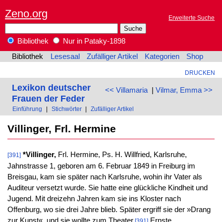
Zeno.org
Erweiterte Suche
Bibliothek
Nur in Pataky-1898
Bibliothek
Lesesaal
Zufälliger Artikel
Kategorien
Shop
DRUCKEN
Lexikon deutscher
<< Villamaria
|
Vilmar, Emma >>
Frauen der Feder
Einführung
|
Stichwörter
|
Zufälliger Artikel
Villinger, Frl. Hermine
*Villinger,
Frl. Hermine, Ps. H. Willfried, Karlsruhe,
[391]
Jahnstrasse 1, geboren am 6. Februar 1849 in Freiburg im
Breisgau, kam sie später nach Karlsruhe, wohin ihr Vater als
Auditeur versetzt wurde. Sie hatte eine glückliche Kindheit und
Jugend. Mit dreizehn Jahren kam sie ins Kloster nach
Offenburg, wo sie drei Jahre blieb. Später ergriff sie der »Drang
zur Kunst«, und sie wollte zum Theater.
Ernste
[391]