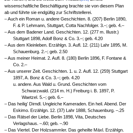
wissenschaftliche Beschäftigung brachte sie von diesem Plan
ab und führte sie endgültig zur Schriftstellerei.
‒ Auch ein Roman u. andere Geschichten. 8. (207) Berlin 1890,
F. & P. Lehmann, Stuttgart, Cotta Nachfolger. 3.–; geb. 4.–
‒ Aus dem Badener Land. Geschichten. 12. (277 m. Illustr.)
Stuttgart 1898, Adolf Bonz & Co. 3.–; geb. 4.20
‒ Aus dem Kleinleben. Erzählgn. 3. Aufl. 12. (211) Lahr 1895, M.
Schauenburg. 2.–; geb. 2.50
‒ Aus meiner Heimat. 2. Aufl. 8. (180) Berlin 1896, F. Fontane &
Co. 2.–
‒ Aus unserer Zeit. Geschichten. 1. u. 2. Aufl. 12. (259) Stuttgart
1897, A. Bonz & Co. 3.–; geb. 4.20
u. andere. Aus Wald u. Grund. Geschichten vom
Schwarzwald. (214 m. H.) Freiburg i. B. 1897, P.
Waetzel. 5.–; geb. 6.–
‒ Das heilig' Dirndl. Ungleiche Kameraden. Ein heil. Abend. Der
Eskimo. Erzählgn. 12. (37) Lahr 1888, Schauenburg. –.25
‒ Das Rätsel der Liebe. Berlin 1898, Vita, Deutsches
Verlagshaus. –.60; geb. –.90
‒ Das Viertel. Der Holzsammler. Das geheilte Mäxl. Erzählgn.