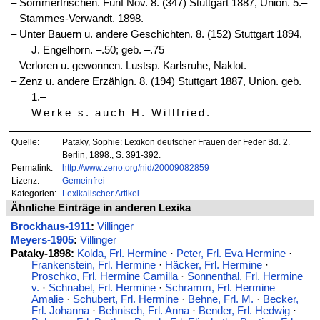
‒ Sommerfrischen. Fünf Nov. 8. (347) Stuttgart 1887, Union. 5.–
‒ Stammes-Verwandt. 1898.
‒ Unter Bauern u. andere Geschichten. 8. (152) Stuttgart 1894,
J. Engelhorn. –.50; geb. –.75
‒ Verloren u. gewonnen. Lustsp. Karlsruhe, Naklot.
‒ Zenz u. andere Erzählgn. 8. (194) Stuttgart 1887, Union. geb.
1.–
Werke s. auch H. Willfried
.
Quelle:
Pataky, Sophie: Lexikon deutscher Frauen der Feder Bd. 2.
Berlin, 1898., S. 391-392.
Permalink:
http://www.zeno.org/nid/20009082859
Lizenz:
Gemeinfrei
Kategorien:
Lexikalischer Artikel
Ähnliche Einträge in anderen Lexika
Brockhaus-1911
:
Villinger
Meyers-1905
:
Villinger
Pataky-1898:
Kolda, Frl. Hermine
·
Peter, Frl. Eva Hermine
·
Frankenstein, Frl. Hermine
·
Häcker, Frl. Hermine
·
Proschko, Frl. Hermine Camilla
·
Sonnenthal, Frl. Hermine
v.
·
Schnabel, Frl. Hermine
·
Schramm, Frl. Hermine
Amalie
·
Schubert, Frl. Hermine
·
Behne, Frl. M.
·
Becker,
Frl. Johanna
·
Behnisch, Frl. Anna
·
Bender, Frl. Hedwig
·