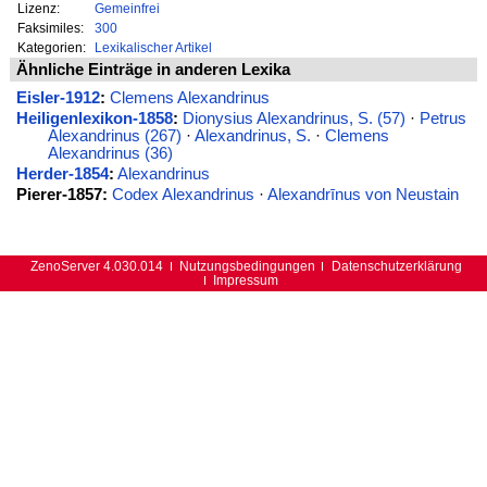
Lizenz:
Gemeinfrei
Faksimiles:
300
Kategorien:
Lexikalischer Artikel
Ähnliche Einträge in anderen Lexika
Eisler-1912
:
Clemens Alexandrinus
Heiligenlexikon-1858
:
Dionysius Alexandrinus, S. (57)
·
Petrus
Alexandrinus (267)
·
Alexandrinus, S.
·
Clemens
Alexandrinus (36)
Herder-1854
:
Alexandrinus
Pierer-1857:
Codex Alexandrinus
·
Alexandrīnus von Neustain
ZenoServer 4.030.014
Nutzungsbedingungen
Datenschutzerklärung
Impressum