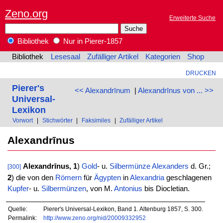
Zeno.org
Erweiterte Suche
Bibliothek
Nur in Pierer-1857
Bibliothek
Lesesaal
Zufälliger Artikel
Kategorien
Shop
DRUCKEN
Pierer's
<< Alexandrīnum
|
Alexandrīnus von ... >>
Universal-
Lexikon
Vorwort
|
Stichwörter
|
Faksimiles
|
Zufälliger Artikel
Alexandrīnus
Alexandrīnus,
1
)
Gold
- u.
Silbermünze
Alexanders
d. Gr.;
[300]
2
) die von den
Römern
für
Ägypten
in
Alexandria
geschlagenen
Kupfer
- u.
Silbermünzen
, von M.
Antonius
bis Diocletian.
Quelle:
Pierer's Universal-Lexikon, Band 1. Altenburg 1857, S. 300.
Permalink:
http://www.zeno.org/nid/20009332952