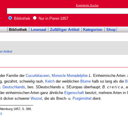
Erweiterte Suche
Bibliothek
Nur in Pierer-1857
Bibliothek
Lesesaal
Zufälliger Artikel
Kategorien
Shop
er Artikel
 der Familie der
Cucurbitaceen
,
Monocle
Monadelphie
L
. Einheimische Arten:
g, gezähnt, schwielig rauh,
Kelch
der weiblichen
Blume
halb so lang als die
B
.
Deutschlands
, bes. SDeutschlands u. SEuropas überhaupt;
B.
cretica
, 
er einheimischen Arten ganz ähnliche
Eigenschaft
besitzt; mehrere Arten in
it dicker schwerer
Wurzel
, die als Brech- u.
Purgirmittel
dient.
Altenburg 1857, S. 388.
63