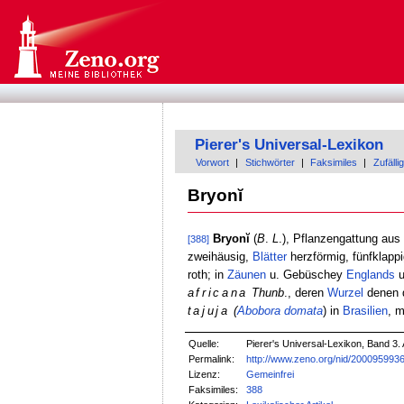
Pierer's Universal-Lexikon
Vorwort
|
Stichwörter
|
Faksimiles
|
Zufällig
Bryonĭ
Bryonĭ
(
B
.
L
.), Pflanzengattung aus
[388]
zweihäusig,
Blätter
herzförmig, fünfklappi
roth; in
Zäunen
u. Gebüschey
Englands
u
africana
Thunb
., deren
Wurzel
denen d
tajuja
(
Abobora domata
) in
Brasilien
, m
Quelle:
Pierer's Universal-Lexikon, Band 3. 
Permalink:
http://www.zeno.org/nid/200095993
Lizenz:
Gemeinfrei
Faksimiles:
388