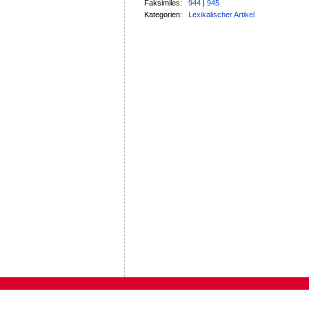
Faksimiles:
944
|
945
Kategorien:
Lexikalischer Artikel