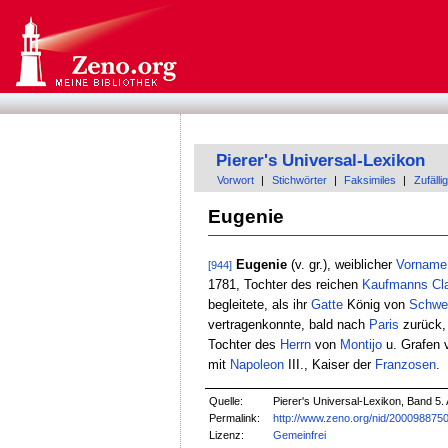
Pierer's Universal-Lexikon
Vorwort
|
Stichwörter
|
Faksimiles
|
Zufällig
Eugenie
Eugenie
(v. gr.), weiblicher
Vorname
[944]
1781, Tochter des reichen
Kaufmanns
Cl
begleitete, als ihr
Gatte
König von
Schwe
vertragenkonnte, bald nach
Paris
zurück, 
Tochter des
Herrn
von
Montijo
u. Grafen
mit
Napoleon
III., Kaiser der
Franzosen
.
Quelle:
Pierer's Universal-Lexikon, Band 5.
Permalink:
http://www.zeno.org/nid/200098875
Lizenz:
Gemeinfrei