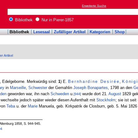
Erweiterte Suche
Bibliothek
Nur in Pierer-1857
Bibliothek
Lesesaal
Zufälliger Artikel
Kategorien
Shop
er Artikel
, Edelgeborne. Merkwürdig sind:
1
) E.
Bernhardine
Desirée
,
König
ary
in
Marseille
,
Schwester
der Gemahlin
Joseph
Bonapartes
, 1798 an den
Ge
den
geworden war, ihn nach
Schweden
u.
wurde dort 21.
August
1829 gekr
[944]
wechselte jedoch später wieder diesen Aufenthalt mit
Stockholm
; sie ist seit
 von
Teba
u. der
Marie
Manuela, geb. Kirkpatrik de Closburn, geb. 5. Mai 1826
 Altenburg 1858, S. 944-945.
04