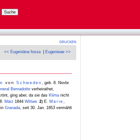
DRUCKEN
<< Eugeniāna fossa
|
Eugenieae >>
in
von
Schweden
, geb. 8. Novbr.
neral
Bernadotte
verheirathet,
önt, ging aber, da sie das
Klima
nicht
 8.
März
1844
Wittwe
.
2
) E.
Marie
,
 in
Granada
, seit 30. Jan. 1853 vermählt