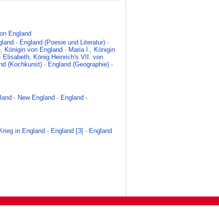
on England
gland
·
England (Poesie und Literatur)
·
e, Königin von England
·
Maria I., Königin
·
Elisabeth, König Heinrich's VII. von
nd (Kochkunst)
·
England (Geographie)
·
land
·
New England
·
England
·
 Krieg in England
·
England [3]
·
England