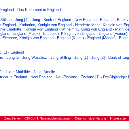
·
England
·
Das Parlament in England
Stilling
·
Jung [4]
·
Jung
·
Bank of England
·
New England
·
England
·
Bank v
on England
·
Katharina, Königin von England
·
Henriette Marie, Königin von En
hie Charlotte, Königin von England
·
Wilhelm I., König von England
·
Mathild
ngland
·
England (Musik)
·
Elisabeth, Königin von England
·
England (Frauen)
·
Eleonore, Königin von England
·
England (Kunst)
·
England (Moden)
·
Engla
g [1]
·
England
re
·
Jung-lu
·
Jung-Woschitz
·
Jung-Stilling
·
Jung [1]
·
Jung [2]
·
Bank of Eng
Frl. Luise Mathilde
·
Jung, Amalie
rüder in England
·
New England
·
Neu-England
·
England [1]
·
Dreißigjähriger
ZenoServer 4.030.014
Nutzungsbedingungen
Datenschutzerklärung
Impressum