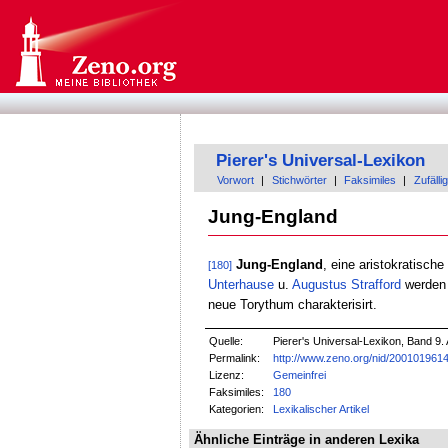
Pierer's Universal-Lexikon
Vorwort
|
Stichwörter
|
Faksimiles
|
Zufällig
Jung-England
Jung-England
, eine aristokratische
[180]
Unterhause
u.
Augustus
Strafford
werden a
neue Torythum charakterisirt.
Quelle:
Pierer's Universal-Lexikon, Band 9. 
Permalink:
http://www.zeno.org/nid/200101961
Lizenz:
Gemeinfrei
Faksimiles:
180
Kategorien:
Lexikalischer Artikel
Ähnliche Einträge in anderen Lexika