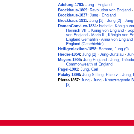
Adelung-1793
:
Jung
·
England
Brockhaus-1809
:
Revolution von England
Brockhaus-1837
:
Jung
·
England
Brockhaus-1911
:
Jung [3]
·
Jung [2]
·
Jung-
DamenConvLex-1834
:
Isabelle, Königin v
Heinrich VIII., König von England
·
Sop
von England
·
Maria II., Königin von E
England Gemahlin
·
Anna von England
England (Geschichte)
Heiligenlexikon-1858
:
Barbara, Jung (9)
Herder-1854
:
Jung [2]
·
Jung-Bunzlau
·
Jun
Meyers-1905
:
Jung-England
·
Jung, Théodo
Commonwealth of England
Pagel-1901
:
Jung, Carl
Pataky-1898
:
Jung-Stilling, Elise v.
·
Jung, 
Pierer-1857:
Jung
·
Jung
·
Kreuztragende B
[2]