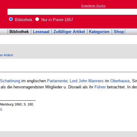
Erweiterte Suche
Bibliothek
Nur in Pierer-1857
Bibliothek
Lesesaal
Zufälliger Artikel
Kategorien
Shop
er Artikel
Schattirung
im englischen
Parlamente
;
Lord
John
Manners
im
Oberhause
, Si
ls die hervorragendsten Mitglieder u. Disraeli als ihr
Führer
betrachtet. In de
Altenburg 1860, S. 180.
45