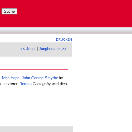
DRUCKEN
<< Jung
|
Jungbenatek >>
r
John
Hope
,
John
George
Smythe
im
s Letzteren
Roman
Coningsby
wird dies