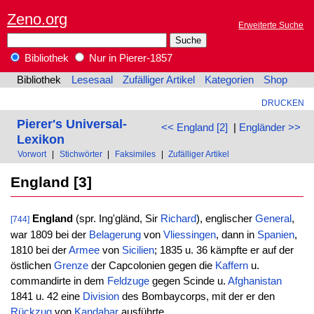
Zeno.org
Erweiterte Suche
Bibliothek
Nur in Pierer-1857
Bibliothek
Lesesaal
Zufälliger Artikel
Kategorien
Shop
DRUCKEN
Pierer's Universal-
<< England [2]
|
Engländer >>
Lexikon
Vorwort
|
Stichwörter
|
Faksimiles
|
Zufälliger Artikel
England [3]
England
(spr. Ing'gländ, Sir
Richard
), englischer
General
,
[744]
war 1809 bei der
Belagerung
von
Vliessingen
, dann in
Spanien
,
1810 bei der
Armee
von
Sicilien
; 1835 u. 36 kämpfte er auf der
östlichen
Grenze
der Capcolonien gegen die
Kaffern
u.
commandirte in dem
Feldzuge
gegen Scinde u.
Afghanistan
1841 u. 42 eine
Division
des Bombaycorps, mit der er den
Rückzug
von
Kandahar
ausführte.