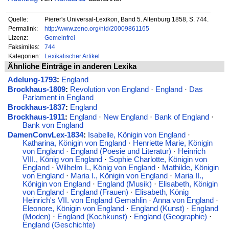
Quelle:
Pierer's Universal-Lexikon, Band 5. Altenburg 1858, S. 744.
Permalink:
http://www.zeno.org/nid/20009861165
Lizenz:
Gemeinfrei
Faksimiles:
744
Kategorien:
Lexikalischer Artikel
Ähnliche Einträge in anderen Lexika
Adelung-1793
:
England
Brockhaus-1809
:
Revolution von England
·
England
·
Das
Parlament in England
Brockhaus-1837
:
England
Brockhaus-1911
:
England
·
New England
·
Bank of England
·
Bank von England
DamenConvLex-1834
:
Isabelle, Königin von England
·
Katharina, Königin von England
·
Henriette Marie, Königin
von England
·
England (Poesie und Literatur)
·
Heinrich
VIII., König von England
·
Sophie Charlotte, Königin von
England
·
Wilhelm I., König von England
·
Mathilde, Königin
von England
·
Maria I., Königin von England
·
Maria II.,
Königin von England
·
England (Musik)
·
Elisabeth, Königin
von England
·
England (Frauen)
·
Elisabeth, König
Heinrich's VII. von England Gemahlin
·
Anna von England
·
Eleonore, Königin von England
·
England (Kunst)
·
England
(Moden)
·
England (Kochkunst)
·
England (Geographie)
·
England (Geschichte)