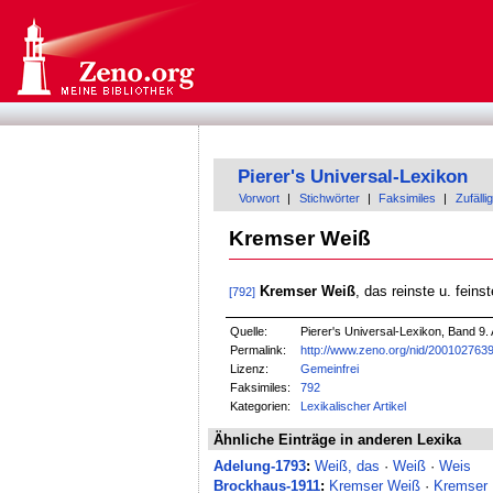
Pierer's Universal-Lexikon
Vorwort
|
Stichwörter
|
Faksimiles
|
Zufällig
Kremser Weiß
Kremser Weiß
, das reinste u. feins
[792]
Quelle:
Pierer's Universal-Lexikon, Band 9. 
Permalink:
http://www.zeno.org/nid/200102763
Lizenz:
Gemeinfrei
Faksimiles:
792
Kategorien:
Lexikalischer Artikel
Ähnliche Einträge in anderen Lexika
Adelung-1793
:
Weiß, das
·
Weiß
·
Weis
Brockhaus-1911
:
Kremser Weiß
·
Kremser