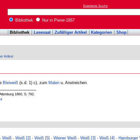
Erweiterte Suche
Bibliothek
Nur in Pierer-1857
Bibliothek
Lesesaal
Zufälliger Artikel
Kategorien
Shop
er Artikel
te
Bleiweiß
(s.d. 1) c), zum
Malen
u. Anstreichen.
Altenburg 1860, S. 792.
94
·
Weiß
·
Weiß [2]
·
Weiß [5]
·
Wiener Weiß
·
Weiß [3]
·
Weiß [4]
·
Hamburger