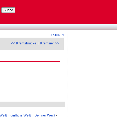
DRUCKEN
<< Kremsbrücke
|
Kremsier >>
 Weiß
·
Griffiths Weiß
·
Berliner Weiß
·