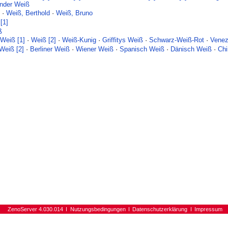
änder Weiß
g
·
Weiß, Berthold
·
Weiß, Bruno
[1]
ß
·
Weiß [1]
·
Weiß [2]
·
Weiß-Kunig
·
Griffitys Weiß
·
Schwarz-Weiß-Rot
·
Venez
Weiß [2]
·
Berliner Weiß
·
Wiener Weiß
·
Spanisch Weiß
·
Dänisch Weiß
·
Ch
ZenoServer 4.030.014
Nutzungsbedingungen
Datenschutzerklärung
Impressum