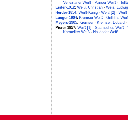
Venezianer Weiß
·
Pariser Weiß
·
Holl
Eisler-1912
:
Weiß, Christian
·
Weis, Ludwi
Herder-1854
:
Weiß-Kunig
·
Weiß [2]
·
Weiß 
Lueger-1904
:
Kremser Weiß
·
Griffiths Wei
Meyers-1905
:
Kremser
·
Kremser, Eduard
Pierer-1857:
Weiß [1]
·
Spanisches Weiß
·
Karmeliter Weiß
·
Holländer Weiß