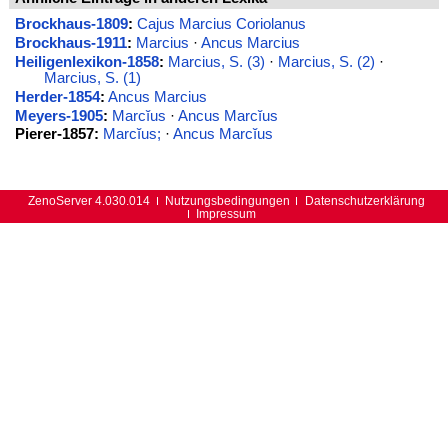
Brockhaus-1809
:
Cajus Marcius Coriolanus
Brockhaus-1911
:
Marcius
·
Ancus Marcius
Heiligenlexikon-1858
:
Marcius, S. (3)
·
Marcius, S. (2)
·
Marcius, S. (1)
Herder-1854
:
Ancus Marcius
Meyers-1905
:
Marcĭus
·
Ancus Marcĭus
Pierer-1857:
Marcĭus;
·
Ancus Marcĭus
ZenoServer 4.030.014
Nutzungsbedingungen
Datenschutzerklärung
Impressum