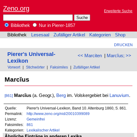
Zeno.org
Erweiterte Suche
Bibliothek
Nur in Pierer-1857
Bibliothek
Lesesaal
Zufälliger Artikel
Kategorien
Shop
DRUCKEN
Pierer's Universal-
<< Marciten
|
Marcĭus; >>
Lexikon
Vorwort
|
Stichwörter
|
Faksimiles
|
Zufälliger Artikel
Marcĭus
Marcĭus
(a. Geogr.),
Berg
im. Volskergebiet bei
Lanuvium
.
[861]
Quelle:
Pierer's Universal-Lexikon, Band 10. Altenburg 1860, S. 861.
Permalink:
http://www.zeno.org/nid/20010399089
Lizenz:
Gemeinfrei
Faksimiles:
861
Kategorien:
Lexikalischer Artikel
Ähnliche Einträge in anderen Lexika