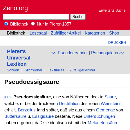
Zeno.org
Erweiterte Suche
Bibliothek
Nur in Pierer-1857
Bibliothek
Lesesaal
Zufälliger Artikel
Kategorien
Shop
DRUCKEN
Pierer's
<< Pseudoerythrin
|
Pseudogalena >>
Universal-
Lexikon
Vorwort
|
Stichwörter
|
Faksimiles
|
Zufälliger Artikel
Pseudoessigsäure
Pseudoessigsäure
, eine von Nöllner entdeckte
Säure
,
[662]
welche. er bei der trockenen
Destillation
des rohen
Weinsteins
erhielt.
Berzelius
fand später, daß sie aus einem
Gemenge
von
Buttersäure
u.
Essigsäure
bestehe. Neue
Untersuchungen
haben ergeben, daß sie identisch ist mit der
Metacetonsäure
.