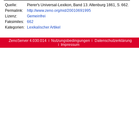
Quelle:
Pierer's Universal-Lexikon, Band 13. Altenburg 1861, S. 662.
Permalink:
http://www.zeno.org/nid/20010691995
Lizenz:
Gemeinfrei
Faksimiles:
662
Kategorien:
Lexikalischer Artikel
ZenoServer 4.030.014
Nutzungsbedingungen
Datenschutzerklärung
Impressum