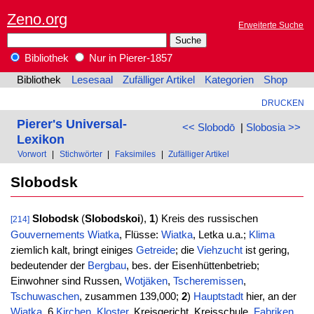
Zeno.org
Erweiterte Suche
Bibliothek
Nur in Pierer-1857
Bibliothek
Lesesaal
Zufälliger Artikel
Kategorien
Shop
DRUCKEN
Pierer's Universal-
<< Slobodō
|
Slobosia >>
Lexikon
Vorwort
|
Stichwörter
|
Faksimiles
|
Zufälliger Artikel
Slobodsk
Slobodsk
(
Slobodskoi
),
1
) Kreis des russischen
[214]
Gouvernements
Wiatka
, Flüsse:
Wiatka
, Letka u.a.;
Klima
ziemlich kalt, bringt einiges
Getreide
; die
Viehzucht
ist gering,
bedeutender der
Bergbau
, bes. der Eisenhüttenbetrieb;
Einwohner sind Russen,
Wotjäken
,
Tscheremissen
,
Tschuwaschen
, zusammen 139,000;
2
)
Hauptstadt
hier, an der
Wiatka
, 6
Kirchen
,
Kloster
, Kreisgericht, Kreisschule,
Fabriken