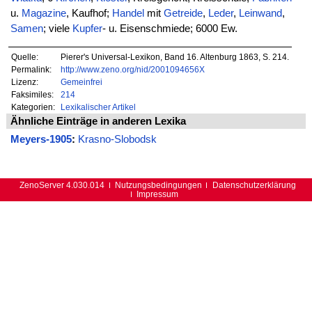
u.
Magazine
, Kaufhof;
Handel
mit
Getreide
,
Leder
,
Leinwand
,
Samen
; viele
Kupfer
- u. Eisenschmiede; 6000 Ew.
Quelle:
Pierer's Universal-Lexikon, Band 16. Altenburg 1863, S. 214.
Permalink:
http://www.zeno.org/nid/2001094656X
Lizenz:
Gemeinfrei
Faksimiles:
214
Kategorien:
Lexikalischer Artikel
Ähnliche Einträge in anderen Lexika
Meyers-1905
:
Krasno-Slobodsk
ZenoServer 4.030.014
Nutzungsbedingungen
Datenschutzerklärung
Impressum