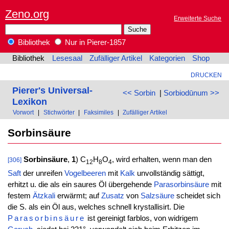
Zeno.org
Erweiterte Suche
Bibliothek
Nur in Pierer-1857
Bibliothek
Lesesaal
Zufälliger Artikel
Kategorien
Shop
DRUCKEN
Pierer's Universal-
<< Sorbin
|
Sorbiodūnum >>
Lexikon
Vorwort
|
Stichwörter
|
Faksimiles
|
Zufälliger Artikel
Sorbinsäure
Sorbinsäure
,
1
) C
H
O
, wird erhalten, wenn man den
[306]
12
8
4
Saft
der unreifen
Vogelbeeren
mit
Kalk
unvollständig sättigt,
erhitzt u. die als ein saures Öl übergehende
Parasorbinsäure
mit
festem
Ätzkali
erwärmt; auf
Zusatz
von
Salzsäure
scheidet sich
die S. als ein Öl aus, welches schnell krystallisirt. Die
Parasorbinsäure
ist gereinigt farblos, von widrigem