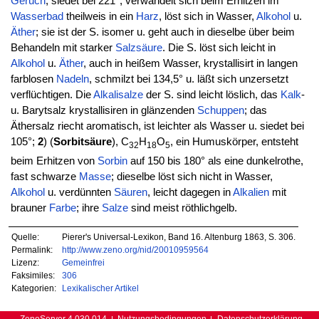
Geruch
, siedet bei 221°, verwandelt sich beim Erhitzen im
Wasserbad
theilweis in ein
Harz
, löst sich in Wasser,
Alkohol
u.
Äther
; sie ist der S. isomer u. geht auch in dieselbe über beim
Behandeln mit starker
Salzsäure
. Die S. löst sich leicht in
Alkohol
u.
Äther
, auch in heißem Wasser, krystallisirt in langen
farblosen
Nadeln
, schmilzt bei 134,5° u. läßt sich unzersetzt
verflüchtigen. Die
Alkalisalze
der S. sind leicht löslich, das
Kalk
-
u. Barytsalz krystallisiren in glänzenden
Schuppen
; das
Äthersalz riecht aromatisch, ist leichter als Wasser u. siedet bei
105°;
2
) (
Sorbitsäure
), C
H
O
, ein Humuskörper, entsteht
32
18
5
beim Erhitzen von
Sorbin
auf 150 bis 180° als eine dunkelrothe,
fast schwarze
Masse
; dieselbe löst sich nicht in Wasser,
Alkohol
u. verdünnten
Säuren
, leicht dagegen in
Alkalien
mit
brauner
Farbe
; ihre
Salze
sind meist röthlichgelb.
Quelle:
Pierer's Universal-Lexikon, Band 16. Altenburg 1863, S. 306.
Permalink:
http://www.zeno.org/nid/20010959564
Lizenz:
Gemeinfrei
Faksimiles:
306
Kategorien:
Lexikalischer Artikel
ZenoServer 4.030.014
Nutzungsbedingungen
Datenschutzerklärung