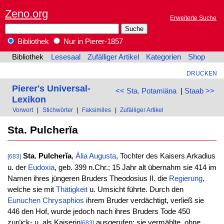
Zeno.org
Erweiterte Suche
Bibliothek
Nur in Pierer-1857
Bibliothek
Lesesaal
Zufälliger Artikel
Kategorien
Shop
DRUCKEN
Pierer's Universal-
<< Sta. Potamiäna
|
Staab >>
Lexikon
Vorwort
|
Stichwörter
|
Faksimiles
|
Zufälliger Artikel
Sta. Pulcherĭa
Sta. Pulcherĭa
,
Älia
Augusta
, Tochter des Kaisers Arkadius
[683]
u. der
Eudoxia
, geb. 399 n.Chr.; 15 Jahr alt übernahm sie 414 im
Namen ihres jüngeren Bruders Theodosius II. die
Regierung
,
welche sie mit
Thätigkeit
u. Umsicht führte. Durch den
Eunuchen
Chrysaphios
ihrem Bruder verdächtigt, verließ sie
446 den Hof, wurde jedoch nach ihres Bruders Tode 450
zurück- u. als Kaiserin
ausgerufen; sie vermählte, ohne
[683]