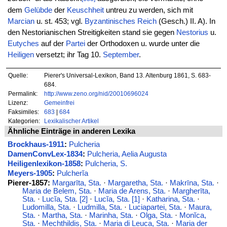
dem
Gelübde
der
Keuschheit
untreu zu werden, sich mit
Marcian
u. st. 453; vgl.
Byzantinisches Reich
(Gesch.) II. A). In
den Nestorianischen Streitigkeiten stand sie gegen
Nestorius
u.
Eutyches
auf der
Partei
der Orthodoxen u. wurde unter die
Heiligen
versetzt; ihr Tag 10.
September
.
Quelle:
Pierer's Universal-Lexikon, Band 13. Altenburg 1861, S. 683-
684.
Permalink:
http://www.zeno.org/nid/20010696024
Lizenz:
Gemeinfrei
Faksimiles:
683
|
684
Kategorien:
Lexikalischer Artikel
Ähnliche Einträge in anderen Lexika
Brockhaus-1911
:
Pulcheria
DamenConvLex-1834
:
Pulcheria, Aelia Augusta
Heiligenlexikon-1858
:
Pulcheria, S.
Meyers-1905
:
Pulcherĭa
Pierer-1857:
Margarīta, Sta.
·
Margaretha, Sta.
·
Makrīna, Sta.
·
Maria de Belem, Sta.
·
Maria de Arens, Sta.
·
Margherīta,
Sta.
·
Lucĭa, Sta. [2]
·
Lucĭa, Sta. [1]
·
Katharina, Sta.
·
Ludomilla, Sta.
·
Ludmilla, Sta.
·
Luciapartei, Sta.
·
Maura,
Sta.
·
Martha, Sta.
·
Marinha, Sta.
·
Olga, Sta.
·
Monĭca,
Sta.
·
Mechthildis, Sta.
·
Maria di Leuca, Sta.
·
Maria der