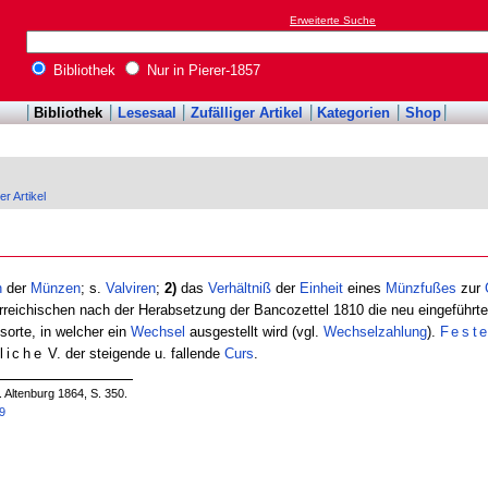
Erweiterte Suche
Bibliothek
Nur in Pierer-1857
Bibliothek
Lesesaal
Zufälliger Artikel
Kategorien
Shop
er Artikel
h
der
Münzen
; s.
Valviren
;
2)
das
Verhältniß
der
Einheit
eines
Münzfußes
zur
reichischen nach der Herabsetzung der Bancozettel 1810 die neu eingeführt
orte, in welcher ein
Wechsel
ausgestellt wird (vgl.
Wechselzahlung
).
Fest
liche
V. der steigende u. fallende
Curs
.
. Altenburg 1864, S. 350.
29