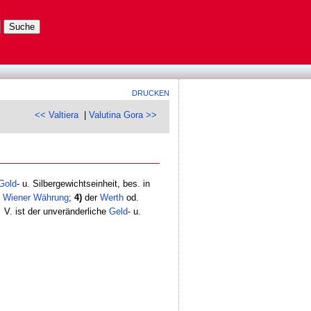
DRUCKEN
<< Valtiera
|
Valutina Gora >>
Gold
- u. Silbergewichtseinheit, bes. in
e
Wiener Währung
;
4)
der
Werth
od.
e
V. ist der unveränderliche
Geld
- u.