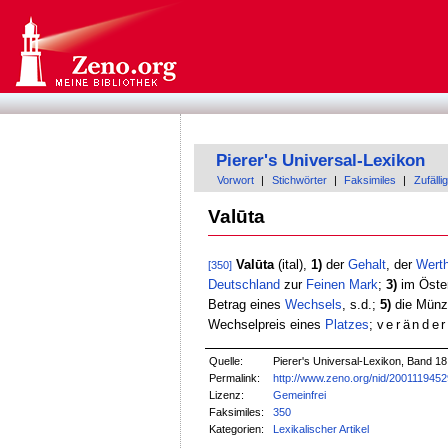
Pierer's Universal-Lexikon
Vorwort
|
Stichwörter
|
Faksimiles
|
Zufällig
Valūta
Valūta
(ital),
1)
der
Gehalt
, der
Wert
[350]
Deutschland
zur
Feinen
Mark
;
3)
im Öster
Betrag eines
Wechsels
, s.d.;
5)
die Münzs
Wechselpreis eines
Platzes
;
veränder
Quelle:
Pierer's Universal-Lexikon, Band 18
Permalink:
http://www.zeno.org/nid/200111945
Lizenz:
Gemeinfrei
Faksimiles:
350
Kategorien:
Lexikalischer Artikel