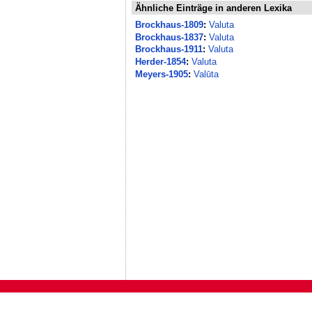
Ähnliche Einträge in anderen Lexika
Brockhaus-1809
:
Valuta
Brockhaus-1837
:
Valuta
Brockhaus-1911
:
Valuta
Herder-1854
:
Valuta
Meyers-1905
:
Valūta