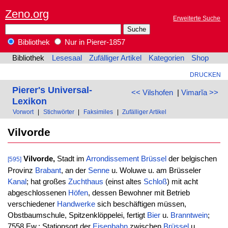
Zeno.org
Erweiterte Suche
Bibliothek
Nur in Pierer-1857
Bibliothek
Lesesaal
Zufälliger Artikel
Kategorien
Shop
DRUCKEN
Pierer's Universal-
<< Vilshofen
|
Vimarĭa >>
Lexikon
Vorwort
|
Stichwörter
|
Faksimiles
|
Zufälliger Artikel
Vilvorde
Vilvorde,
Stadt im
Arrondissement
Brüssel
der belgischen
[595]
Provinz
Brabant
, an der
Senne
u. Woluwe u. am Brüsseler
Kanal
; hat großes
Zuchthaus
(einst altes
Schloß
) mit acht
abgeschlossenen
Höfen
, dessen Bewohner mit Betrieb
verschiedener
Handwerke
sich beschäftigen müssen,
Obstbaumschule, Spitzenklöppelei, fertigt
Bier
u.
Branntwein
;
7558 Ew.; Stationsort der
Eisenbahn
zwischen
Brüssel
u.