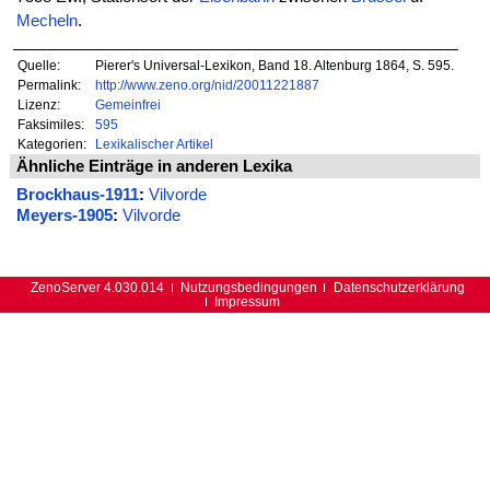
Mecheln
.
Quelle:
Pierer's Universal-Lexikon, Band 18. Altenburg 1864, S. 595.
Permalink:
http://www.zeno.org/nid/20011221887
Lizenz:
Gemeinfrei
Faksimiles:
595
Kategorien:
Lexikalischer Artikel
Ähnliche Einträge in anderen Lexika
Brockhaus-1911
:
Vilvorde
Meyers-1905
:
Vilvorde
ZenoServer 4.030.014
Nutzungsbedingungen
Datenschutzerklärung
Impressum